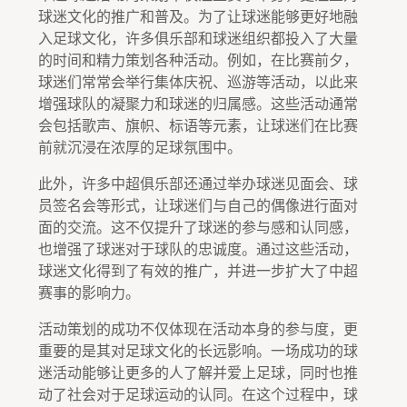
球迷文化的推广和普及。为了让球迷能够更好地融
入足球文化，许多俱乐部和球迷组织都投入了大量
的时间和精力策划各种活动。例如，在比赛前夕，
球迷们常常会举行集体庆祝、巡游等活动，以此来
增强球队的凝聚力和球迷的归属感。这些活动通常
会包括歌声、旗帜、标语等元素，让球迷们在比赛
前就沉浸在浓厚的足球氛围中。
此外，许多中超俱乐部还通过举办球迷见面会、球
员签名会等形式，让球迷们与自己的偶像进行面对
面的交流。这不仅提升了球迷的参与感和认同感，
也增强了球迷对于球队的忠诚度。通过这些活动，
球迷文化得到了有效的推广，并进一步扩大了中超
赛事的影响力。
活动策划的成功不仅体现在活动本身的参与度，更
重要的是其对足球文化的长远影响。一场成功的球
迷活动能够让更多的人了解并爱上足球，同时也推
动了社会对于足球运动的认同。在这个过程中，球