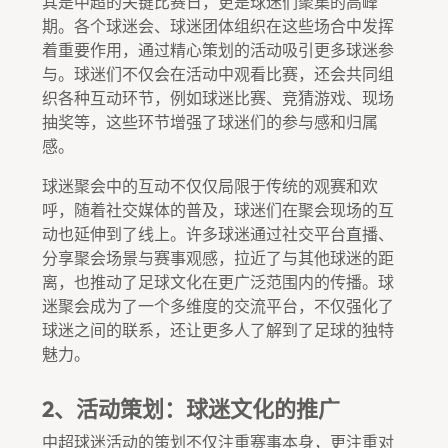
其是中超的关键比赛日，更是球迷们聚集的高峰
期。各个球迷会、球迷团体组织在这些场合中发挥
着重要作用，通过精心策划的活动吸引更多球迷参
与。球迷们不仅会在活动中观看比赛，还会共同组
织各种互动环节，例如球迷比赛、竞猜游戏、现场
抽奖等，这些环节增强了球迷们的参与感和归属
感。
球迷聚会中的互动不仅仅局限于传统的观赛和欢
呼，随着社交媒体的普及，球迷们在聚会现场的互
动也延伸到了线上。许多球迷通过社交平台直播、
分享聚会场景与赛事观感，拉近了与其他球迷的距
离，也推动了足球文化在更广泛范围内的传播。球
迷聚会成为了一个多维度的交流平台，不仅强化了
球迷之间的联系，还让更多人了解到了足球的独特
魅力。
2、活动策划：球迷文化的推广
中超球迷活动的策划不仅注重赛事本身，更注重对