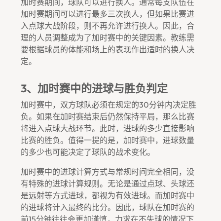
加时赛期间，球队可以进行换人。通常每支队伍在
加时赛期间可以进行最多三次换人，但如果比赛进
入点球大战阶段，则不再允许进行换人。因此，合
理的人员调整成为了加时赛中的关键因素。教练需
要根据球员的体能和场上的表现作出适时的换人决
定。
3、加时赛中的进球与胜负判定
加时赛中，双方球队必须在规定的30分钟内决定胜
负。如果在加时赛结束后仍然保持平局，那么比赛
将进入点球大战环节。此时，进球的多少直接影响
比赛的胜负。值得一提的是，加时赛中，进球数量
的多少也可能决定了球队的战术变化。
加时赛中的进球计算方式与常规时间完全相同，没
有特殊的进球计算规则。无论是通过点球、头球还
是远射等方式进球，都视为有效进球。而加时赛中
的进球将计入最终的比分。因此，球队在加时赛的
前15分钟往往会更加谨慎，力求在不失球的情况下