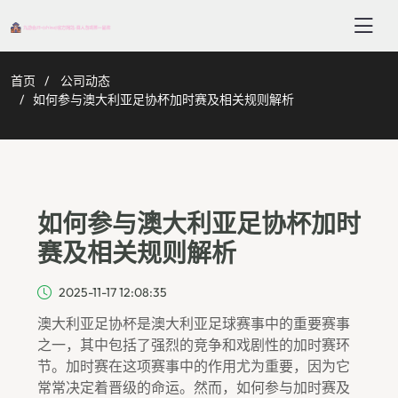
首页
公司动态
如何参与澳大利亚足协杯加时赛及相关规则解析
如何参与澳大利亚足协杯加时
赛及相关规则解析
2025-11-17 12:08:35
澳大利亚足协杯是澳大利亚足球赛事中的重要赛事
之一，其中包括了强烈的竞争和戏剧性的加时赛环
节。加时赛在这项赛事中的作用尤为重要，因为它
常常决定着晋级的命运。然而，如何参与加时赛及