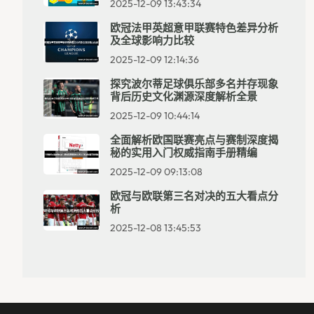
2025-12-09 13:43:34
欧冠法甲英超意甲联赛特色差异分析
及全球影响力比较
2025-12-09 12:14:36
探究波尔蒂足球俱乐部多名并存现象
背后历史文化渊源深度解析全景
2025-12-09 10:44:14
全面解析欧国联赛亮点与赛制深度揭
秘的实用入门权威指南手册精编
2025-12-09 09:13:08
欧冠与欧联第三名对决的五大看点分
析
2025-12-08 13:45:53