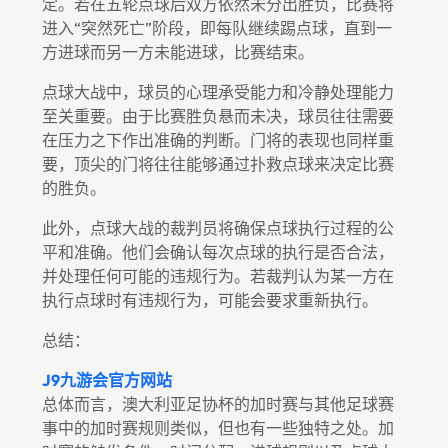
定。若在五轮点球后双方依然未分出胜负，比赛将
进入“突然死亡”阶段，即每队继续踢点球，直到一
方进球而另一方未能进球，比赛结束。
点球大战中，球员的心理承受能力和冷静处理能力
至关重要。由于比赛胜负悬而未决，球员往往需要
在压力之下作出准确的判断。门将的表现也同样重
要，顶尖的门将往往能够通过扑救点球来决定比赛
的胜负。
此外，点球大战的裁判员将确保点球执行过程的公
平和准确。他们会确认每次点球的执行是否合法，
并处理任何可能的违规行为。若裁判认为某一方在
执行点球时有违规行为，可能会要求重新执行。
总结：
J9九游会官方网站
总体而言，澳大利亚足协杯的加时赛与其他足球赛
事中的加时赛规则类似，但也有一些独特之处。加