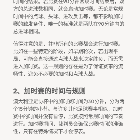
时间的结果。若比赛在90分钟常规时间结束后，双
方的总进球数相同，就会启动加时赛。无论是常规
时间中的点球、头球、进攻反击等，都不影响加时
赛的触发条件，唯一的标准就是两队在90分钟内的
总进球相同。
值得注意的是，并非所有的比赛都会进行加时赛。
比如在一些特定的阶段，如早期轮次，若出现平
局，可能会直接通过点球大战来决定胜负，而无需
进入加时赛。这一规则的存在是为了保证赛事的流
畅性，避免不必要的加时和点球大战。
2、加时赛的时间与规则
澳大利亚足协杯中的加时赛时间为30分钟，分为两
个15分钟的小节。与许多其他足球赛事相似，加时
赛中的时间并没有暂停，比赛按照常规时间的节奏
进行。加时赛期间，裁判员会确保比赛时间的准确
性，只有在特殊情况下才会停表。