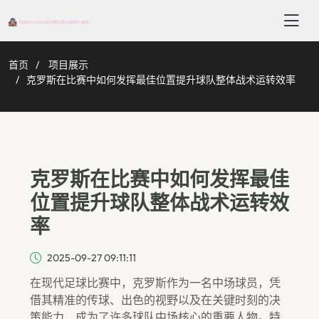
首页
项目展示
克罗斯在比赛中如何发挥最佳位置提升球队整体战术运转效率
克罗斯在比赛中如何发挥最佳
位置提升球队整体战术运转效
率
2025-09-27 09:11:11
在现代足球比赛中，克罗斯作为一名中场球员，凭
借其精准的传球、出色的视野以及在关键时刻的决
策能力，成为了许多球队中场核心的重要人物。特