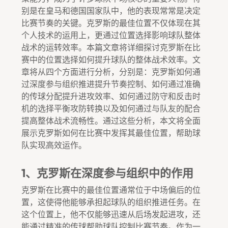
别是在皇马和德国国家队中，他的表现常常是决定
比赛节奏的关键。克罗斯的最佳位置不仅体现在其
个人技术的运用上，更通过位置选择影响球队整体
战术的运转效率。本篇文章将详细探讨克罗斯在比
赛中的位置选择如何提升球队的整体战术效率。文
章将从四个方面进行分析，分别是：克罗斯如何通
过深度参与组织推进提升节奏控制、如何通过准确
的传球分配提升进攻效率、如何通过防守和反击时
机的选择平衡攻防转换以及如何通过与队友的配合
提高整体战术流畅性。通过这些分析，本文将全面
展示克罗斯如何在比赛中发挥其最佳位置，帮助球
队实现高效运作。
1、克罗斯在深度参与组织中的作用
克罗斯在比赛中的最佳位置通常位于中场偏后的位
置，这使得他能够承担起球队的组织推进任务。在
这个位置上，他不仅能够迅速从后场发起进攻，还
能通过精准的传球帮助球队控制比赛节奏。作为一