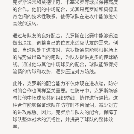
克罗斯通常和莫德里奇、卡塞米罗等球员保持高度
的合作。他们的中场配合，尤其是克罗斯和莫德里
奇之间的技术性联系，使得球队在进攻中能够维持
高效的运转。
通过与队友的良好配合，克罗斯在比赛中能够迅速
做出决策，调整自己的位置来适应队友的需求。例
如，当球队处于进攻时，克罗斯通常能够根据场上
的局势做出适当的跑动，为队友提供更多的传球路
线。通过他与其他中场球员的配合，球队能够保持
流畅的传球和攻势，逐步压迫对方防线。
此外，克罗斯的配合能力不仅体现在进攻端，防守
时的合作也同样至关重要。在防守中，克罗斯能够
与其他中场球员共同组织防线，协作进行逼抢。这
种合作能够保证球队在防守时不留漏洞，减少对方
的进攻威胁。因此，克罗斯与队友的配合，保障了
球队整体战术的流畅性，并提高了球队的整体效
率。