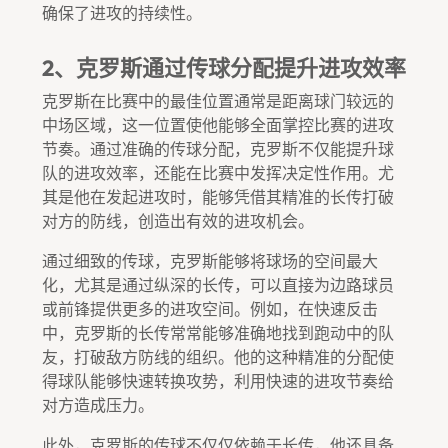
确保了进攻的持续性。
2、克罗斯通过传球分配提升进攻效率
克罗斯在比赛中的最佳位置通常是距离球门较远的
中场区域，这一位置使他能够全面掌控比赛的进攻
节奏。通过准确的传球分配，克罗斯不仅能提升球
队的进攻效率，还能在比赛中发挥决定性作用。尤
其是他在发起进攻时，能够凭借其精准的长传打破
对方的防线，创造出有效的进攻机会。
通过细致的传球，克罗斯能够将球场的空间最大
化，尤其是通过纵深的长传，可以直接为边路球员
或前锋提供更多的进攻空间。例如，在快速反击
中，克罗斯的长传常常能够准确地找到跑动中的队
友，打破敌方防线的组织。他的这种精准的分配使
得球队能够快速转换攻势，利用快速的进攻节奏给
对方造成压力。
此外，克罗斯的传球不仅仅依赖于长传，他还具备