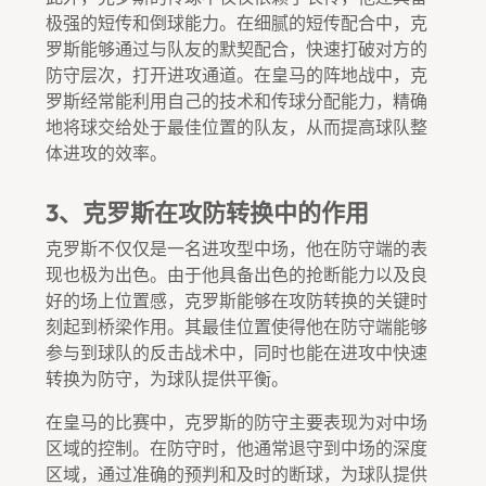
极强的短传和倒球能力。在细腻的短传配合中，克
罗斯能够通过与队友的默契配合，快速打破对方的
防守层次，打开进攻通道。在皇马的阵地战中，克
罗斯经常能利用自己的技术和传球分配能力，精确
地将球交给处于最佳位置的队友，从而提高球队整
体进攻的效率。
3、克罗斯在攻防转换中的作用
克罗斯不仅仅是一名进攻型中场，他在防守端的表
现也极为出色。由于他具备出色的抢断能力以及良
好的场上位置感，克罗斯能够在攻防转换的关键时
刻起到桥梁作用。其最佳位置使得他在防守端能够
参与到球队的反击战术中，同时也能在进攻中快速
转换为防守，为球队提供平衡。
在皇马的比赛中，克罗斯的防守主要表现为对中场
区域的控制。在防守时，他通常退守到中场的深度
区域，通过准确的预判和及时的断球，为球队提供