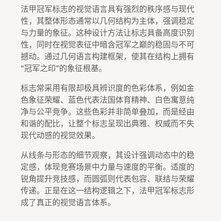
法甲冠军标志的视觉语言具有强烈的秩序感与现代
性，其整体形态通常以几何结构为主体，强调稳定
与力量的象征。这种设计方法让标志具备高度识别
性，同时在视觉表征中暗含冠军之巅的稳固与不可
撼动。通过几何语言构建框架，使其在结构上拥有
“冠军之印”的象征根基。
标志常采用有限却极具辨识度的色彩体系，例如金
色象征荣耀、蓝色代表法国体育精神、白色寓意纯
净与公平竞争。这些色彩并非简单叠加，而是经由
和谐的配比，让整个标志呈现出典雅、权威而不失
现代动感的视觉效果。
从线条与形态的细节观察，其设计强调动态中的稳
定感，体现竞赛场景中力量与速度的平衡。适度的
锐角提升竞技感，而圆弧则代表包容、联结与荣耀
传递。正是在这一结构逻辑之下，法甲冠军标志形
成了真正的视觉语言体系。