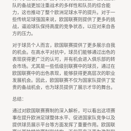
队的备战更加注重战术的多样性和队员的综合能
力，这也推动了整个欧洲足球水平的提升。对于一
些传统足球强国来说，欧国联赛则提供了更多的挑
战，逼迫球队保持高度的竞争状态，以应对来自各
方的压力。
对于球员个人而言，欧国联赛提供了更多展示自我
的机会。在高水平对抗中，球员们能够通过出色的
表现获得更广泛的认可，并有机会进入俱乐部的转
会市场。尤其是一些低级别联赛中的球员，通过在
欧国联赛中的出色表现，能够获得更高层次的职业
发展机会。因此，欧国联赛不仅为国家队提供了宝
贵的备战机会，也为球员提供了展示才华的舞台。
总结：
通过对欧国联赛赛制的深入解析，可以看出这项赛
事在提升欧洲足球整体水平、促进国家队竞争以及
提供球员展示平台等方面发挥了重要作用。欧国联