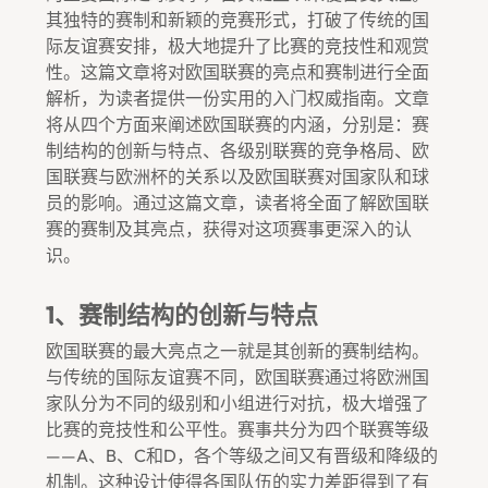
其独特的赛制和新颖的竞赛形式，打破了传统的国
际友谊赛安排，极大地提升了比赛的竞技性和观赏
性。这篇文章将对欧国联赛的亮点和赛制进行全面
解析，为读者提供一份实用的入门权威指南。文章
将从四个方面来阐述欧国联赛的内涵，分别是：赛
制结构的创新与特点、各级别联赛的竞争格局、欧
国联赛与欧洲杯的关系以及欧国联赛对国家队和球
员的影响。通过这篇文章，读者将全面了解欧国联
赛的赛制及其亮点，获得对这项赛事更深入的认
识。
1、赛制结构的创新与特点
欧国联赛的最大亮点之一就是其创新的赛制结构。
与传统的国际友谊赛不同，欧国联赛通过将欧洲国
家队分为不同的级别和小组进行对抗，极大增强了
比赛的竞技性和公平性。赛事共分为四个联赛等级
——A、B、C和D，各个等级之间又有晋级和降级的
机制。这种设计使得各国队伍的实力差距得到了有