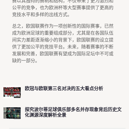
赛以其独特的赛制和结构，不仅带来了更为激烈和
公平的竞争，也为欧洲杯等大型赛事提供了更高的
竞技水平和多样的出线方式。
总之，欧国联赛作为一项创新性的国际赛事，已然
成为欧洲足球的重要组成部分，尤其是在各国队伍
间实力差距逐渐缩小的背景下，欧国联赛的设立提
供了更加公平的竞技平台。未来，随着赛事的不断
发展和完善，欧国联赛有望成为国际足坛中不可或
缺的一部分。
欧冠与欧联第三名对决的五大看点分析
探究波尔蒂足球俱乐部多名并存现象背后历史文
化渊源深度解析全景