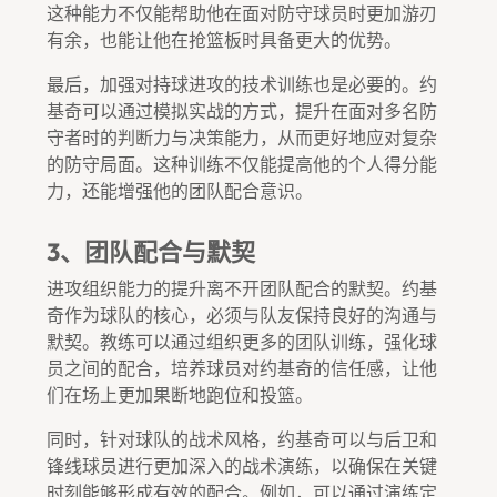
这种能力不仅能帮助他在面对防守球员时更加游刃
有余，也能让他在抢篮板时具备更大的优势。
最后，加强对持球进攻的技术训练也是必要的。约
基奇可以通过模拟实战的方式，提升在面对多名防
守者时的判断力与决策能力，从而更好地应对复杂
的防守局面。这种训练不仅能提高他的个人得分能
力，还能增强他的团队配合意识。
3、团队配合与默契
进攻组织能力的提升离不开团队配合的默契。约基
奇作为球队的核心，必须与队友保持良好的沟通与
默契。教练可以通过组织更多的团队训练，强化球
员之间的配合，培养球员对约基奇的信任感，让他
们在场上更加果断地跑位和投篮。
同时，针对球队的战术风格，约基奇可以与后卫和
锋线球员进行更加深入的战术演练，以确保在关键
时刻能够形成有效的配合。例如，可以通过演练定