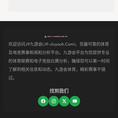
欢迎访问j9九游会(j9-Jiuyouh.com)，您最可靠的体育
及电竞赛事新闻和分析平台。九游会平台为您提供专业
的体育联赛和电子竞技比赛分析，确保您可以第一时间
了解到相关信息和动态。九游会体育，精彩赛事不错
过。
找到我们