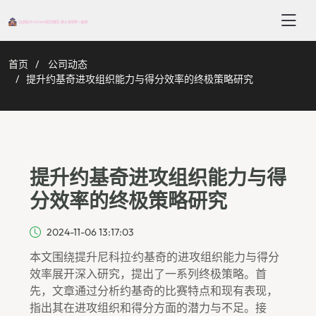
首页
公司动态
提升约基奇进攻组织能力与得分效率的终极策略研究
提升约基奇进攻组织能力与得
分效率的终极策略研究
2024-11-06 13:17:03
本文围绕提升尼科拉·约基奇的进攻组织能力与得分
效率展开深入研究，提出了一系列终极策略。首
先，文章通过分析约基奇的比赛特点和现有表现，
指出其在进攻组织和得分方面的潜力与不足。接