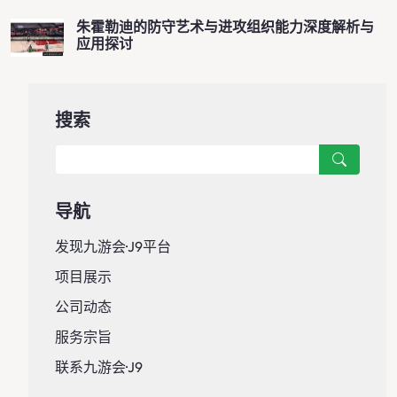
朱霍勒迪的防守艺术与进攻组织能力深度解析与
应用探讨
搜索
导航
发现九游会·J9平台
项目展示
公司动态
服务宗旨
联系九游会·J9