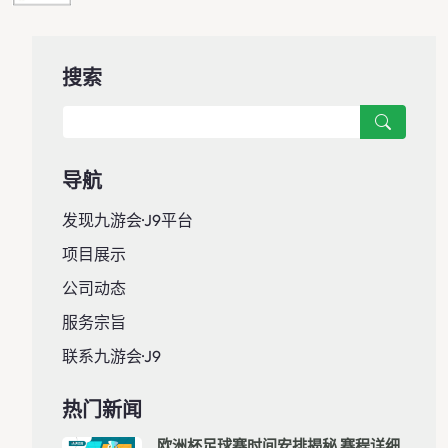
搜索
导航
发现九游会·J9平台
项目展示
公司动态
服务宗旨
联系九游会·J9
热门新闻
欧洲杯足球赛时间安排揭秘 赛程详细