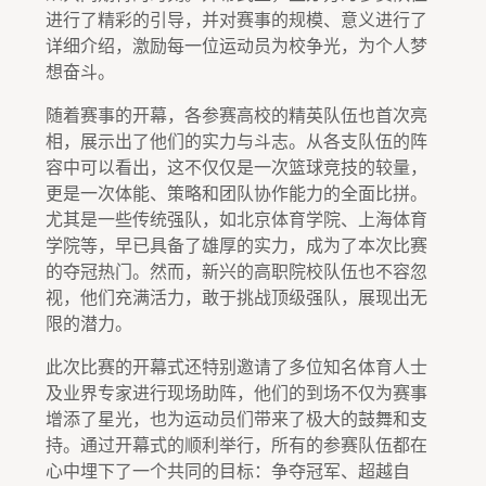
进行了精彩的引导，并对赛事的规模、意义进行了
详细介绍，激励每一位运动员为校争光，为个人梦
想奋斗。
随着赛事的开幕，各参赛高校的精英队伍也首次亮
相，展示出了他们的实力与斗志。从各支队伍的阵
容中可以看出，这不仅仅是一次篮球竞技的较量，
更是一次体能、策略和团队协作能力的全面比拼。
尤其是一些传统强队，如北京体育学院、上海体育
学院等，早已具备了雄厚的实力，成为了本次比赛
的夺冠热门。然而，新兴的高职院校队伍也不容忽
视，他们充满活力，敢于挑战顶级强队，展现出无
限的潜力。
此次比赛的开幕式还特别邀请了多位知名体育人士
及业界专家进行现场助阵，他们的到场不仅为赛事
增添了星光，也为运动员们带来了极大的鼓舞和支
持。通过开幕式的顺利举行，所有的参赛队伍都在
心中埋下了一个共同的目标：争夺冠军、超越自