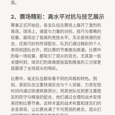
我。
2、赛场精彩：高水平对抗与技艺展示
赛事正式开始后，各支队伍在赛场上展开了激烈的
角逐。球场上，速度与力量的对抗，技巧与策略的
较量，展现出了极高的竞技水平。无论是快速的反
击，还是巧妙的传球配合，队员们通过精彩的个人
表现和团队合作，把比赛的节奏推向高潮。比赛中
的每一场较量，都吸引了观众的目光，尤其是一些
关键时刻，球员们的高难度投篮和精准的三分球更
是赢得了全场观众的喝彩。
比赛中，每支队伍都有着不同的风格和特色。例
如，某些队伍注重快速反击与个人突破，力求在短
时间内通过快速转换得分；而其他队伍则更注重稳
定的防守与精准的配合，他们通过合理的战术安排
来控制比赛节奏。这样丰富的战术布置和球员们的
多变表现，让比赛充满了不可预测的悬念，观众们