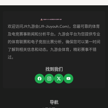
欢迎访问j9九游会(j9-Jiuyouh.com)，您最可靠的体育
及电竞赛事新闻和分析平台。九游会平台为您提供专业
的体育联赛和电子竞技比赛分析，确保您可以第一时间
了解到相关信息和动态。九游会体育，精彩赛事不错
过。
找到我们
导航