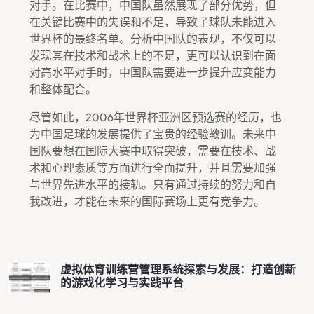
对手。在比赛中，中国队虽然展现了部分优势，但
在关键比赛中的失误和不足，导致了球队未能进入
世界杯的最终名单。分析中国队的表现，不仅可以
发现其在技术和战术上的不足，更可以认识到在面
对高水平对手时，中国队需要进一步提升应变能力
和整体配合。
尽管如此，2006年世界杯亚洲区预选赛的经历，也
为中国足球的发展提供了宝贵的经验教训。未来中
国队要想在国际大赛中取得突破，需要在技术、战
术和心理素质等方面进行全面提升，并且需要加强
与世界先进水平的接轨。只有通过持续的努力和自
我改进，才能在未来的国际赛场上更有竞争力。
虚拟体育训练营管理系统探索与发展：打造创新
的游戏化学习与实践平台