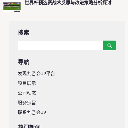
世界杯预选赛战术反思与改进策略分析探讨
搜索
导航
发现九游会·J9平台
项目展示
公司动态
服务宗旨
联系九游会·J9
热门新闻