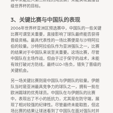
级世界杯的目标。
3、关键比赛与中国队的表现
2006年世界杯亚洲区预选赛中，中国队的一些关键
比赛可谓至关重要，直接影响了球队最终能否获得
晋级资格。最具代表性的一场比赛便是与沙特阿拉
伯的较量。沙特阿拉伯队作为亚洲强队之一，比赛
的结果对于中国队来说至关重要。这场比赛，尽管
中国队在主场作战，但由于过于保守的战术，未能
有效打破对方防线，最终以0-1告负，错失了晋级的
关键机会。
另一场关键比赛则是中国队与伊朗队的较量。伊朗
队当时是亚洲最具竞争力的球队之一，拥有一批在
欧洲踢球的优秀球员。中国队在与伊朗队的比赛
中，表现出了不小的抵抗力，尤其是在防守端，展
现了相对较强的纪律性。尽管最终未能取胜，但这
场比赛的结果让球迷看到了中国队在面对强队时并