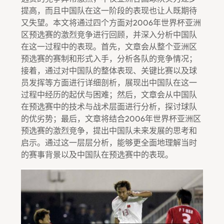
提高，而且中国队在这一阶段的表现也让人既期待
又失望。本文将通过四个方面对2006年世界杯亚洲
区预选赛的激烈竞争进行回顾，并深入分析中国队
在这一过程中的表现。首先，文章会从整个亚洲区
预选赛的赛制和形式入手，分析各队的竞争情况；
接着，通过对中国队的整体表现、关键比赛以及球
员发挥等方面进行详细剖析，展现出中国队在这一
过程中经历的起伏与困难；然后，文章会从中国队
在预选赛中的技术与战术层面进行分析，探讨球队
的优劣势；最后，文章将结合2006年世界杯亚洲区
预选赛的激烈竞争，提出中国队未来发展的思考和
启示。通过这一层层分析，能够更全面地理解当时
的赛事背景以及中国队在预选赛中的表现。