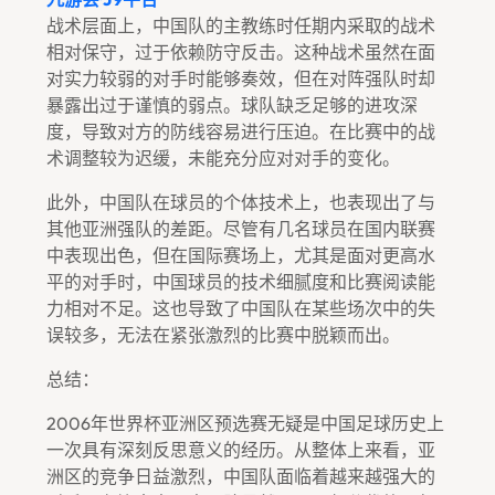
战术层面上，中国队的主教练时任期内采取的战术
相对保守，过于依赖防守反击。这种战术虽然在面
对实力较弱的对手时能够奏效，但在对阵强队时却
暴露出过于谨慎的弱点。球队缺乏足够的进攻深
度，导致对方的防线容易进行压迫。在比赛中的战
术调整较为迟缓，未能充分应对对手的变化。
此外，中国队在球员的个体技术上，也表现出了与
其他亚洲强队的差距。尽管有几名球员在国内联赛
中表现出色，但在国际赛场上，尤其是面对更高水
平的对手时，中国球员的技术细腻度和比赛阅读能
力相对不足。这也导致了中国队在某些场次中的失
误较多，无法在紧张激烈的比赛中脱颖而出。
总结：
2006年世界杯亚洲区预选赛无疑是中国足球历史上
一次具有深刻反思意义的经历。从整体上来看，亚
洲区的竞争日益激烈，中国队面临着越来越强大的