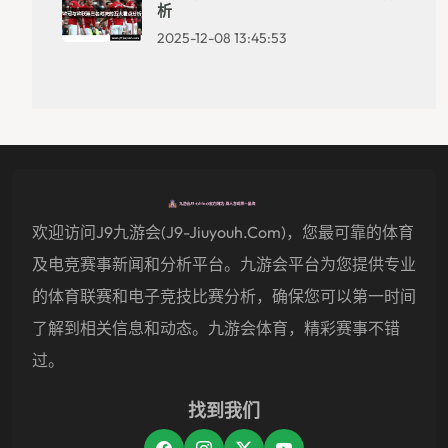
析
2025-12-08 13:45:53
欢迎访问j9九游会(j9-Jiuyouh.com)，您最可靠的体育
及电竞赛事新闻和分析平台。九游会平台为您提供专业
的体育联赛和电子竞技比赛分析，确保您可以第一时间
了解到相关信息和动态。九游会体育，精彩赛事不错
过。
找到我们