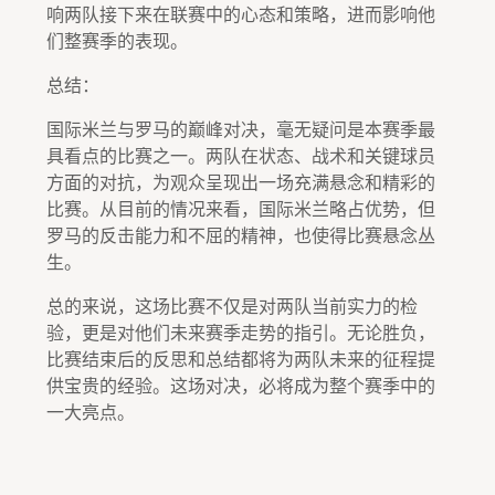
响两队接下来在联赛中的心态和策略，进而影响他
们整赛季的表现。
总结：
国际米兰与罗马的巅峰对决，毫无疑问是本赛季最
具看点的比赛之一。两队在状态、战术和关键球员
方面的对抗，为观众呈现出一场充满悬念和精彩的
比赛。从目前的情况来看，国际米兰略占优势，但
罗马的反击能力和不屈的精神，也使得比赛悬念丛
生。
总的来说，这场比赛不仅是对两队当前实力的检
验，更是对他们未来赛季走势的指引。无论胜负，
比赛结束后的反思和总结都将为两队未来的征程提
供宝贵的经验。这场对决，必将成为整个赛季中的
一大亮点。