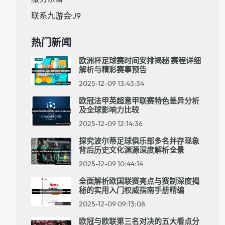
联系九游会·J9
热门新闻
欧洲杯足球赛时间安排揭秘 赛程详细
解析与精彩赛事预告
2025-12-09 13:43:34
欧冠法甲英超意甲联赛特色差异分析
及全球影响力比较
2025-12-09 12:14:36
探究波尔蒂足球俱乐部多名并存现象
背后历史文化渊源深度解析全景
2025-12-09 10:44:14
全面解析欧国联赛亮点与赛制深度揭
秘的实用入门权威指南手册精编
2025-12-09 09:13:08
欧冠与欧联第三名对决的五大看点分