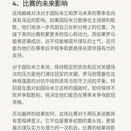
4、比赛的未来影响
这场巅峰对决对于国际米兰和罗马未来的赛季走向
具有深远的影响。如果国际米兰能够在主场顺利取
胜，他们将进一步巩固自己在积分榜上的位置，为
接下来的比赛积累更多的信心和动力。而如果罗马
能够逆袭成功，这不仅能够提升球队的士气，还可
能为他们在赛季后半程争取更高排名提供强有力的
支持。
对于国际米兰来说，保持稳定的状态和应对关键场
次的压力是他们通往冠军的关键。罗马则需要在这
种高强度的对抗中找到进攻与防守之间的平衡，特
别是在面对如国际米兰这样的强敌时，如何保持不
败并争取胜利，将决定他们能否在赛季末争夺欧冠
资格。
无论最终的结果如何，这场比赛对于两队来说都具
有里程碑意义。它不仅是赛季初期的重头戏，更是
展示球队实力与潜力的一次机会。比赛的结果将影