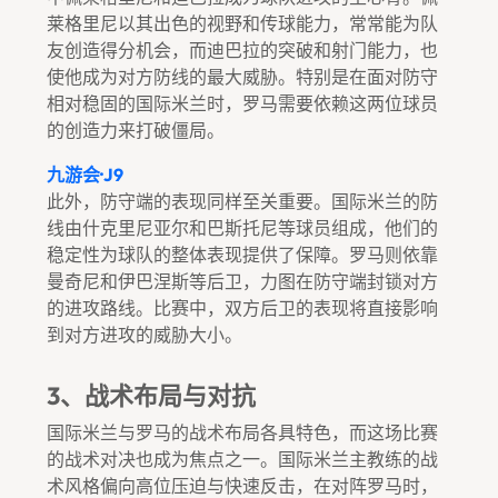
莱格里尼以其出色的视野和传球能力，常常能为队
友创造得分机会，而迪巴拉的突破和射门能力，也
使他成为对方防线的最大威胁。特别是在面对防守
相对稳固的国际米兰时，罗马需要依赖这两位球员
的创造力来打破僵局。
九游会·J9
此外，防守端的表现同样至关重要。国际米兰的防
线由什克里尼亚尔和巴斯托尼等球员组成，他们的
稳定性为球队的整体表现提供了保障。罗马则依靠
曼奇尼和伊巴涅斯等后卫，力图在防守端封锁对方
的进攻路线。比赛中，双方后卫的表现将直接影响
到对方进攻的威胁大小。
3、战术布局与对抗
国际米兰与罗马的战术布局各具特色，而这场比赛
的战术对决也成为焦点之一。国际米兰主教练的战
术风格偏向高位压迫与快速反击，在对阵罗马时，