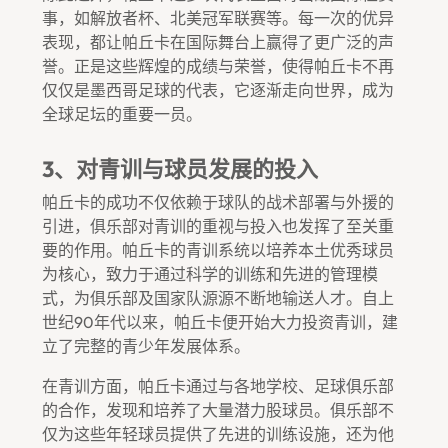
事，如解放者杯、北美冠军联赛等。每一次的优异
表现，都让帕丘卡在国际舞台上赢得了更广泛的声
誉。正是这些辉煌的成绩与荣誉，使得帕丘卡不再
仅仅是墨西哥足球的代表，它逐渐走向世界，成为
全球足坛的重要一员。
3、对青训与球员发展的投入
帕丘卡的成功不仅依赖于球队的战术部署与外援的
引进，俱乐部对青训的重视与投入也发挥了至关重
要的作用。帕丘卡的青训系统以培养本土优秀球员
为核心，致力于通过科学的训练和先进的管理模
式，为俱乐部及国家队源源不断地输送人才。自上
世纪90年代以来，帕丘卡便开始大力投资青训，建
立了完整的青少年发展体系。
在青训方面，帕丘卡通过与各地学校、足球俱乐部
的合作，发现和培养了大量潜力股球员。俱乐部不
仅为这些年轻球员提供了先进的训练设施，还为他