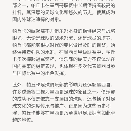
部之一，帕丘卡在墨西哥联赛中长期保持着较高的
排名，其深厚的足球文化和悠久的历史，使其成为
国内外球迷追捧的对象。
帕丘卡的崛起离不开俱乐部本身的稳健经营与战略
眼光。无论是球队的战术部署，还是球员的培养，
帕丘卡都能够根据时代的变化做出及时的调整，始
终保持着强队的水准。在墨西哥甲级联赛中，帕丘
卡多次捧起冠军奖杯，俱乐部的硬实力不仅体现在
国内赛事的稳定表现，也体现在多次代表墨西哥参
与国际比赛中的出色发挥。
此外，帕丘卡足球俱乐部的影响力还远超墨西哥，
许多球迷将其视为墨西哥足球的象征之一。俱乐部
的成功不仅是依靠一支顶级的球队，还包括了对足
球文化的深度传承与推广。正是因为这些历史积
淀，帕丘卡能够在墨西哥乃至世界足坛拥有如此卓
越的地位。