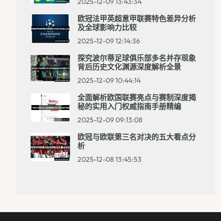
2025-12-09 13:43:34
欧冠法甲英超意甲联赛特色差异分析
及全球影响力比较
2025-12-09 12:14:36
探究波尔蒂足球俱乐部多名并存现象
背后历史文化渊源深度解析全景
2025-12-09 10:44:14
全面解析欧国联赛亮点与赛制深度揭
秘的实用入门权威指南手册精编
2025-12-09 09:13:08
欧冠与欧联第三名对决的五大看点分
析
2025-12-08 13:45:53