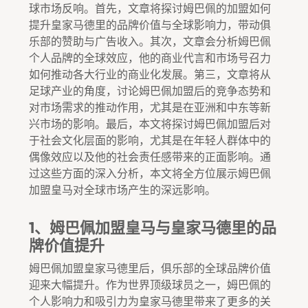
球市场反响。首先，文章将探讨姆巴佩的加盟如何
提升皇家马德里的品牌价值与全球影响力，带动俱
乐部的赞助与广告收入。其次，文章会分析姆巴佩
个人品牌的全球效应，他的商业代言和市场号召力
如何推动各大行业的商业化发展。第三，文章将从
足球产业的角度，讨论姆巴佩加盟后的竞争态势和
对市场需求的推动作用，尤其是在亚洲和中东等新
兴市场的影响。最后，本文将探讨姆巴佩加盟后对
于社会文化层面的影响，尤其是在年轻人群体中的
偶像效应以及他的社会责任感带来的正面影响。通
过这些方面的深入分析，本文将全方位展示姆巴佩
加盟皇马对全球市场产生的深远影响。
1、姆巴佩加盟皇马与皇家马德里的品
牌价值提升
姆巴佩加盟皇家马德里后，俱乐部的全球品牌价值
迎来大幅提升。作为世界顶级球员之一，姆巴佩的
个人影响力和吸引力为皇家马德里带来了更多的关