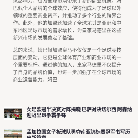
球影响力，也为全球市场带来了新的商业机遇。姆
巴佩个人品牌的全球效应，使得他成为了足球以外
领域的重要商业资产，并推动了多个行业的跨界合
作。此外，他的加盟还加速了全球尤其是亚洲和中
东地区足球市场的需求增长，为皇家马德里在这些
新兴市场的发展奠定了基础。
总的来说，姆巴佩加盟皇马不仅仅是一个足球竞技
层面的变动，它更是全球体育产业和商业市场的一
个重要标杆。通过他的加入，皇家马德里不仅提升
了自身的品牌价值，也进一步加强了在全球市场的
商业运营能力。姆巴
女足欧冠半决赛对阵揭晓 巴萨对决切尔西 阿森纳
迎战里昂争霸争锋
孟加拉国女子板球队勇夺南亚锦标赛冠军书写历
史新篇章