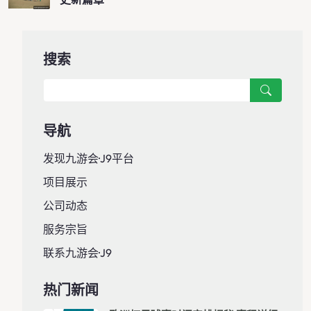
搜索
导航
发现九游会·J9平台
项目展示
公司动态
服务宗旨
联系九游会·J9
热门新闻