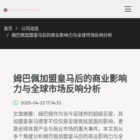
首页
公司动态
姆巴佩加盟皇马后的商业影响力与全球市场反响分析
姆巴佩加盟皇马后的商业影响
力与全球市场反响分析
2025-04-22 17:14:32
文章摘要：姆巴佩作为当今足球界的超级巨星，其
加盟皇家马德里不仅仅是足球竞技层面的影响，更
是全球体育产业与商业市场的重大事件。本文将从
多个角度分析姆巴佩加盟皇马后的商业影响力与全