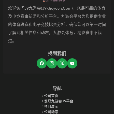
欢迎访问j9九游会(j9-Jiuyouh.com)，您最可靠的体育
及电竞赛事新闻和分析平台。九游会平台为您提供专业
的体育联赛和电子竞技比赛分析，确保您可以第一时间
了解到相关信息和动态。九游会体育，精彩赛事不错
过。
找到我们
导航
公司首页
发现九游会·J9平台
项目展示
公司动态