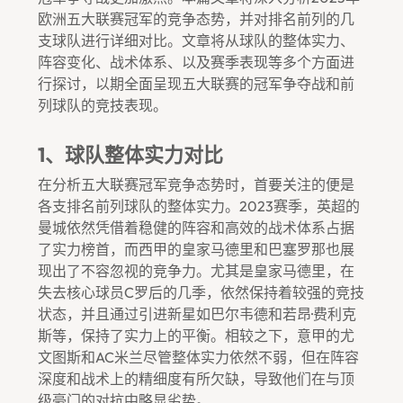
欧洲五大联赛冠军的竞争态势，并对排名前列的几
支球队进行详细对比。文章将从球队的整体实力、
阵容变化、战术体系、以及赛季表现等多个方面进
行探讨，以期全面呈现五大联赛的冠军争夺战和前
列球队的竞技表现。
1、球队整体实力对比
在分析五大联赛冠军竞争态势时，首要关注的便是
各支排名前列球队的整体实力。2023赛季，英超的
曼城依然凭借着稳健的阵容和高效的战术体系占据
了实力榜首，而西甲的皇家马德里和巴塞罗那也展
现出了不容忽视的竞争力。尤其是皇家马德里，在
失去核心球员C罗后的几季，依然保持着较强的竞技
状态，并且通过引进新星如巴尔韦德和若昂·费利克
斯等，保持了实力上的平衡。相较之下，意甲的尤
文图斯和AC米兰尽管整体实力依然不弱，但在阵容
深度和战术上的精细度有所欠缺，导致他们在与顶
级豪门的对抗中略显劣势。