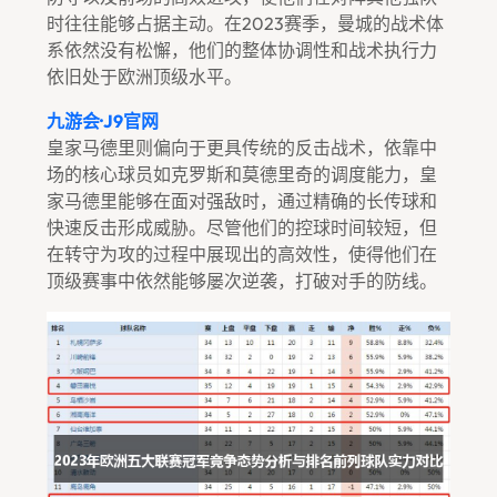
时往往能够占据主动。在2023赛季，曼城的战术体
系依然没有松懈，他们的整体协调性和战术执行力
依旧处于欧洲顶级水平。
九游会·J9官网
皇家马德里则偏向于更具传统的反击战术，依靠中
场的核心球员如克罗斯和莫德里奇的调度能力，皇
家马德里能够在面对强敌时，通过精确的长传球和
快速反击形成威胁。尽管他们的控球时间较短，但
在转守为攻的过程中展现出的高效性，使得他们在
顶级赛事中依然能够屡次逆袭，打破对手的防线。