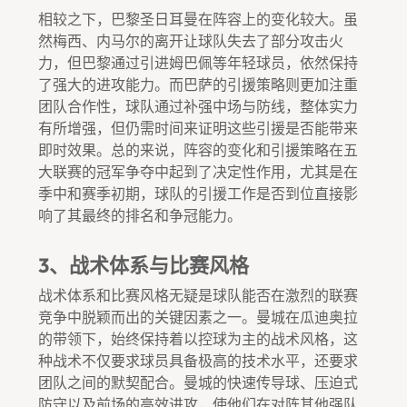
相较之下，巴黎圣日耳曼在阵容上的变化较大。虽
然梅西、内马尔的离开让球队失去了部分攻击火
力，但巴黎通过引进姆巴佩等年轻球员，依然保持
了强大的进攻能力。而巴萨的引援策略则更加注重
团队合作性，球队通过补强中场与防线，整体实力
有所增强，但仍需时间来证明这些引援是否能带来
即时效果。总的来说，阵容的变化和引援策略在五
大联赛的冠军争夺中起到了决定性作用，尤其是在
季中和赛季初期，球队的引援工作是否到位直接影
响了其最终的排名和争冠能力。
3、战术体系与比赛风格
战术体系和比赛风格无疑是球队能否在激烈的联赛
竞争中脱颖而出的关键因素之一。曼城在瓜迪奥拉
的带领下，始终保持着以控球为主的战术风格，这
种战术不仅要求球员具备极高的技术水平，还要求
团队之间的默契配合。曼城的快速传导球、压迫式
防守以及前场的高效进攻，使他们在对阵其他强队