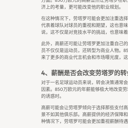
方面。850万欧元的高薪显然让劳塔罗在
济上的考量，更可能改变他的职业规划。
在这种情况下，劳塔罗可能会更加注重选择
代表着球队对球员的重视和期望，这也意味
说，这不仅是对竞技水平的挑战，也意味着
此外，高薪还可能让劳塔罗更加注重自己的
员不仅仅是运动员，还转型为商业人物。8
来了更多的商业代言机会和市场曝光度，这
4、薪酬是否会改变劳塔罗的转
对于一名足球运动员来说，转会决策通常会
因素。850万欧元的年薪能够极大地改变
的诱惑时。
高薪可能会让劳塔罗倾向于选择那些支付高
景不如其他俱乐部。高薪提供的经济保障和
种情况下，劳塔罗可能会更加重视薪酬待遇