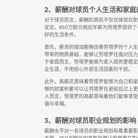
2、薪酬对球员个人生活和家庭
对于球员而言，薪酬的高低不仅仅体现在职
安定。850万欧元税后年薪为劳塔罗提供
好的生活条件。
首先，薪资的增加能够改善劳塔罗的个人生
带来的物质基础，能够让劳塔罗在面对压力
于家庭而言，劳塔罗能够为家人提供更稳定
业生涯，不用担心外部生活因素的干扰。
此外，高薪还意味着劳塔罗能够为自己和家
够的财富积累可以让劳塔罗在退役后过上更
人而言，劳塔罗的高薪意味着他们能够享受
谐与幸福。
3、薪酬对球员职业规划的影响
薪酬水平对一名球员的职业规划有着重要影