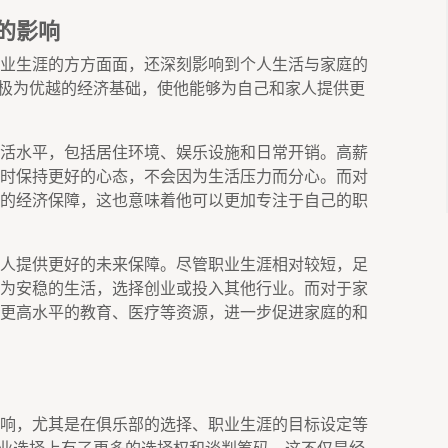
的影响
业生涯的方方面面，还深刻影响到个人生活与家庭的
了极为优越的经济基础，使他能够为自己和家人提供更
活水平，包括居住环境、娱乐设施和日常开销。高薪
时保持更好的心态，不会因为生活压力而分心。而对
的经济保障，这也意味着他可以更加专注于自己的职
人提供更好的未来保障。尽管职业生涯相对较短，足
为安稳的生活，选择创业或投入其他行业。而对于家
更高水平的教育、医疗等资源，进一步促进家庭的和
响，尤其是在俱乐部的选择、职业生涯的目标设定等