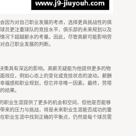
会因为对自己职业发展的考虑，选择更具挑战性的俱
球员更注重球队的竞技水平、俱乐部的未来规划以及
情况下超越薪水的考量。因此，尽管高薪可能影响劳
对自己职业发展的判断。
和决策具有深远的影响。高薪无疑能为他提供更多的物
面效应，例如心态上的变化或竞技状态的波动。薪酬
幸福感和职业规划，但它并非唯一因素。最终，劳塔
的结果。
罗的职业生涯提供了更多的机会和空间，但他是否能够
带来的压力与挑战，将是未来职业生涯能否成功的重
在职业生涯中找到正确的平衡点，仍然是每个球员需