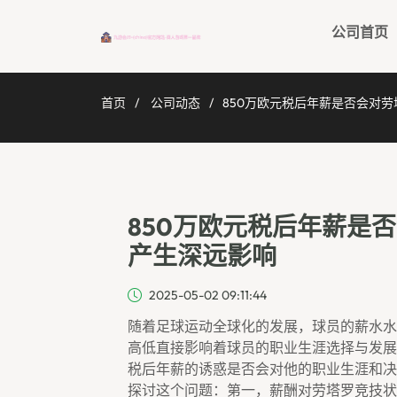
公司首页
首页
公司动态
850万欧元税后年薪是否会对
850万欧元税后年薪是
产生深远影响
2025-05-02 09:11:44
随着足球运动全球化的发展，球员的薪水水
高低直接影响着球员的职业生涯选择与发展
税后年薪的诱惑是否会对他的职业生涯和决
探讨这个问题：第一，薪酬对劳塔罗竞技状