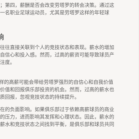
；第四，薪酬是否会改变劳塔罗的转会决策。通过这
一名职业足球运动员，尤其是劳塔罗这样的年轻球
响
往往直接关联到个人的竞技状态和表现。薪水的增加
自信心和投入感。然而，过高的薪资可能导致球员产
注度。
这样的高薪可能会带给劳塔罗强烈的自信心和自我价值
价值和回报俱乐部投资的机会。然而，过高的薪水也
质回报，忽视竞技状态的持续提升。
在的负面影响。如果俱乐部过于依赖高薪球员的商业
的压力，进而影响其发挥和心理状态。因此，薪水的
薪水和竞技状态之间找到平衡，是俱乐部和球员共同