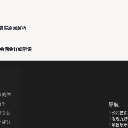
真实原因解析
转会佣金详细解读
可靠的体
析平
导航
供专业
公司首页
发现九游会
比赛分
项目展示