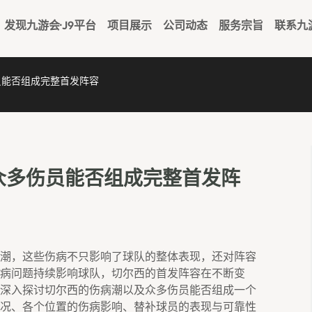
发现九游会·J9平台
项目展示
公司动态
服务宗旨
联系九游
员能否组成完整首发阵容
众多伤员能否组成完整首发阵
潮，这些伤病不只影响了球队的整体表现，还对阵容
病问题持续影响球队，切尔西的首发阵容在不断变
深入探讨切尔西的伤病潮以及众多伤员能否组成一个
况、各个位置的伤病影响、替补球员的表现与可靠性