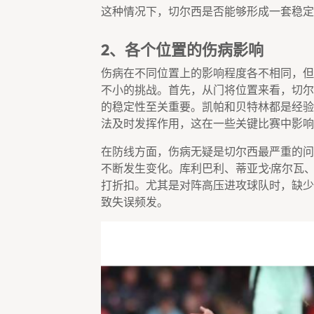
这种情况下，切尔西是否能够形成一套稳定
2、各个位置的伤病影响
伤病在不同位置上的影响程度各不相同，但
不小的挑战。首先，从门将位置来看，切尔
的稳定性至关重要。凯帕和贝特林都是经验
法及时发挥作用，这在一些关键比赛中影响
在防线方面，伤病无疑是切尔西最严重的问
不断发生变化。库利巴利、蒂亚戈·席尔瓦
打折扣。尤其是对阵高压进攻球队时，缺少
致失误频发。