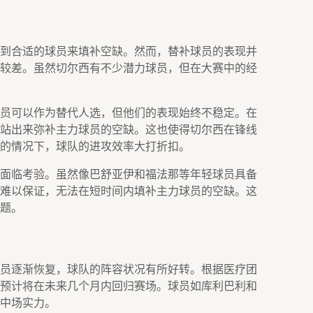
到合适的球员来填补空缺。然而，替补球员的表现并
较差。虽然切尔西有不少潜力球员，但在大赛中的经
员可以作为替代人选，但他们的表现始终不稳定。在
站出来弥补主力球员的空缺。这也使得切尔西在锋线
的情况下，球队的进攻效率大打折扣。
面临考验。虽然像巴舒亚伊和福法那等年轻球员具备
难以保证，无法在短时间内填补主力球员的空缺。这
题。
员逐渐恢复，球队的阵容状况有所好转。根据医疗团
预计将在未来几个月内回归赛场。球员如库利巴利和
中场实力。