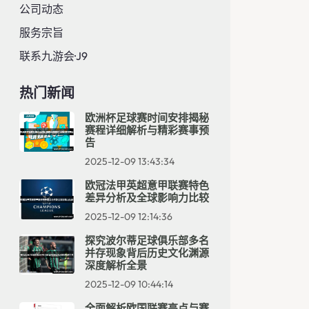
公司动态
服务宗旨
联系九游会·J9
热门新闻
欧洲杯足球赛时间安排揭秘
赛程详细解析与精彩赛事预
告
2025-12-09 13:43:34
欧冠法甲英超意甲联赛特色
差异分析及全球影响力比较
2025-12-09 12:14:36
探究波尔蒂足球俱乐部多名
并存现象背后历史文化渊源
深度解析全景
2025-12-09 10:44:14
全面解析欧国联赛亮点与赛