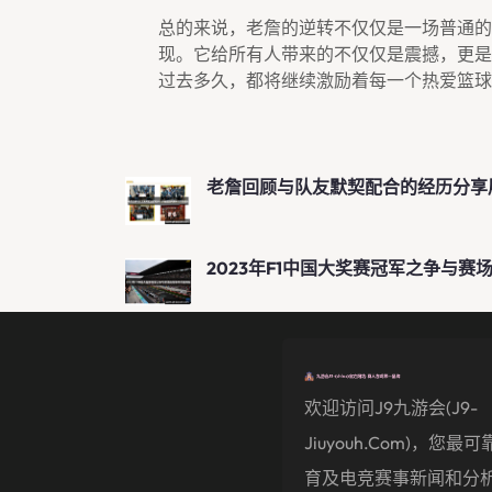
总的来说，老詹的逆转不仅仅是一场普通的
现。它给所有人带来的不仅仅是震撼，更是
过去多久，都将继续激励着每一个热爱篮球
老詹回顾与队友默契配合的经历分享
2023年F1中国大奖赛冠军之争与赛
欢迎访问j9九游会(j9-
Jiuyouh.com)，您最
育及电竞赛事新闻和分