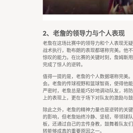
2、老詹的领导力与个人表现
老詹在这场比赛中的领导力和个人表现无疑
战术执行，勒布朗的表现都堪称完美。他不
惊叹的能力。在比赛的关键时刻，詹姆斯用
完成了惊人的逆转。
值得一提的是，老詹的个人数据堪称完美。
会。老詹的传球视野和篮球智商，使得他能
严密时，老詹总是能巧妙地调动队友，将防
上的表现上，更在于场下对队友的激励与鼓
除此之外，老詹的精神力量也是逆转的关键
的影响，但老詹始终冷静、坚韧，带领球队
板，还通过自己的言传身教，鼓舞着队友们
转能够成真的重要原因之一。