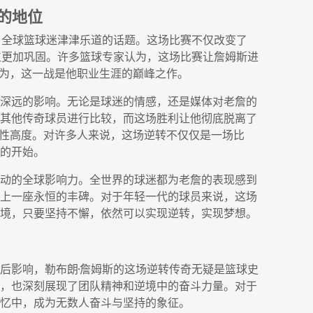
的地位
了全球篮球迷津津乐道的话题。这场比赛不仅改变了
地位更加巩固。许多篮球专家认为，这场比赛让詹姆斯进
认为，这一战是他职业生涯的巅峰之作。
深远的影响。无论是球迷的情感，还是媒体对老詹的
其他传奇球员进行比较，而这场胜利让他彻底脱离了
史性高度。对许多人来说，这场逆转不仅仅是一场比
的开始。
动的全球影响力。全世界的球迷都为老詹的表现感到
上一座永恒的丰碑。对于年轻一代的球员来说，这场
境，只要坚持不懈，依然可以实现逆转，实现梦想。
后影响，勒布朗·詹姆斯的这场逆转传奇无疑是篮球史
，也深刻展现了团队精神和逆境中的奋斗力量。对于
忆中，成为无数人奋斗与坚持的象征。