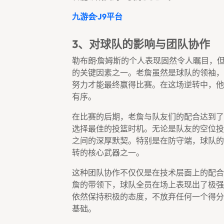
九游会·J9平台
3、对球队的影响与团队协作
勒布朗·詹姆斯的个人表现固然令人瞩目，
的关键因素之一。老詹虽然是球队的领袖，
努力才能最终赢得比赛。在这场逆转中，他
有序。
在比赛的后期，老詹与队友们的配合达到了
选择最佳的投篮时机。无论是队友的空位投
之间的深厚默契。特别是在防守端，球队的
转的核心武器之一。
这种团队协作不仅仅是在技术层面上的配合
詹的带领下，球队全员在场上表现出了极强
依然保持积极的态度，不放弃任何一个得分
基础。