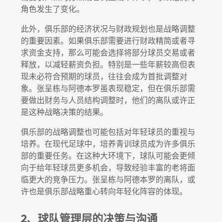
角色发生了变化。
此外，俱乐部的经济状况与财政规划也是战略调整
的重要因素。如果俱乐部需要进行财政精简或者寻
求资金支持，那么可能会选择将部分球员交易或者
释放，以减轻薪资负担。特别是一些年薪较高但表
现未必符合预期的球员，往往会成为首批调整对
象。张呈栋与阿德本罗虽表现稳定，但在俱乐部需
要做出财务与人员结构调整时，他们的离队或许正
是这种战略决策的结果。
俱乐部的战略调整也可能包括对年轻球员的重视与
培养。在现代足球中，培养青训球员成为许多俱乐
部的重要任务。在这种大环境下，球队可能会更倾
向于给年轻球员更多机会，导致经验丰富的老将面
临更大的竞争压力。张呈栋与阿德本罗的离队，或
许也是俱乐部战略重心转向年轻化阵容的体现。
2、球队管理层的决策与沟通