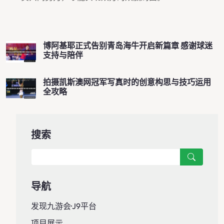
博阿基耶正式告别青岛海牛开启新篇章 感谢球迷
支持与陪伴
拍摄凯斯澳网冠军写真时的创意构思与技巧运用
全攻略
搜索
导航
发现九游会·J9平台
项目展示