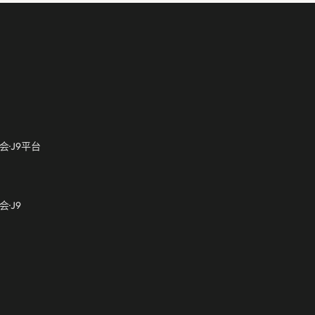
·J9平台
·J9