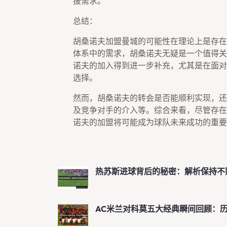
援需求。
总结：
胡桑诺夫加盟曼城的可能性在理论上是存在
体系中的需求，胡桑诺夫无疑是一个值得关
诺夫的加入得到进一步补充，尤其是在面对
选择。
然而，胡桑诺夫的转会是否能顺利实现，还
及竞争对手的介入等。综合来看，尽管存在
诺夫的加盟将可能成为球队未来成功的重要
热苏斯进球背后的秘密：解析保持不
AC米兰对科莫五大经典瞬间回顾：