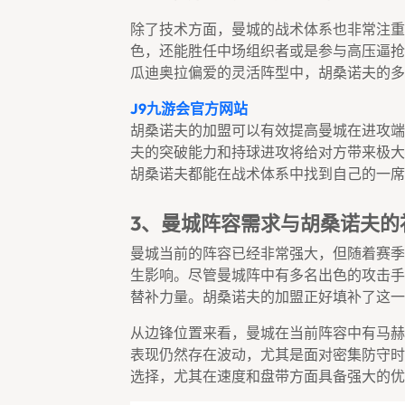
除了技术方面，曼城的战术体系也非常注重
色，还能胜任中场组织者或是参与高压逼抢
瓜迪奥拉偏爱的灵活阵型中，胡桑诺夫的多
J9九游会官方网站
胡桑诺夫的加盟可以有效提高曼城在进攻端
夫的突破能力和持球进攻将给对方带来极大
胡桑诺夫都能在战术体系中找到自己的一席
3、曼城阵容需求与胡桑诺夫的
曼城当前的阵容已经非常强大，但随着赛季
生影响。尽管曼城阵中有多名出色的攻击手
替补力量。胡桑诺夫的加盟正好填补了这一
从边锋位置来看，曼城在当前阵容中有马赫
表现仍然存在波动，尤其是面对密集防守时
选择，尤其在速度和盘带方面具备强大的优