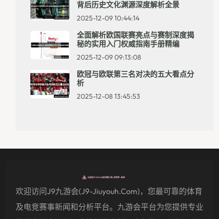
背后历史文化渊源深度解析全景
2025-12-09 10:44:14
全面解析欧国联赛亮点与赛制深度揭
秘的实用入门权威指南手册精编
2025-12-09 09:13:08
欧冠与欧联第三名对决的五大看点分
析
2025-12-08 13:45:53
欢迎访问j9九游会(j9-Jiuyouh.com)，您最可靠的体育
及电竞赛事新闻和分析平台。九游会平台为您提供专业