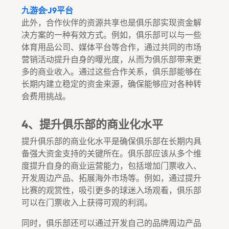
九游会·J9平台
此外，合作伙伴的资源共享也是俱乐部实现资金解
决方案的一种有效方式。例如，俱乐部可以与一些
体育用品公司、媒体平台等合作，通过共同的市场
营销活动提升自身的曝光度，从而为俱乐部带来更
多的商业收入。通过这些合作关系，俱乐部能够在
长期内建立稳定的资金来源，确保能够应对各种转
会费用挑战。
4、提升俱乐部的商业化水平
提升俱乐部的商业化水平是确保俱乐部在长期内具
备强大资金支持的关键所在。俱乐部应该从多个维
度提升自身的商业运营能力，包括增加门票收入、
开发周边产品、拓展海外市场等。例如，通过提升
比赛的观赏性，吸引更多的球迷入场观看，俱乐部
可以在门票收入上获得可观的利润。
同时，俱乐部还可以通过开发自己的品牌周边产品