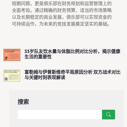
短期问题，更是俱乐部在财务规划和运营管理上的
全面考验。通过精确的财务预算、适当的市场策略
以及长期稳定的商业发展，俱乐部可以实现资金的
可持续运作，为未来的竞技发展奠定坚实的基础。
33岁队友饮水量与体脂比例对比分析，揭示健康
生活的重要性
富勒姆与伊普斯维奇平局原因分析 双方战术对比
与关键时刻表现解读
搜索