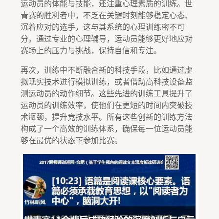
运动员的体能与技能，还注重心理素质的训练。世
青赛的胜利者中，不乏在关键时刻能够稳定心态、
沉着应对的选手，这与其系统的心理训练密不可
分。通过专业的心理辅导，运动员能够更好地应对
赛场上的压力与挑战，保持自信和专注。
再次，训练中不断融合新的科技手段，比如通过虚
拟现实技术进行模拟训练，或者借助高科技设备监
测运动员的动作细节。这些先进的训练工具提升了
运动员的训练效率，使他们在更短的时间内突破技
术瓶颈，提升竞技水平。所有这些创新的训练方法
构成了一个高效的训练体系，确保每一位运动员能
够在最优的状态下参加比赛。