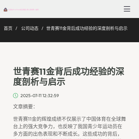
首页
公司动态
世青赛11金背后成功经验的深度剖析与启示
世青赛11金背后成功经验的深
度剖析与启示
2025-07-11 12:32:59
文章摘要：
世青赛11金的辉煌成绩不仅展示了中国体育在全球舞
台上的强大竞争力，也反映了我国青少年运动员在
多方面的出色表现和不断成长。这些成功的背后，