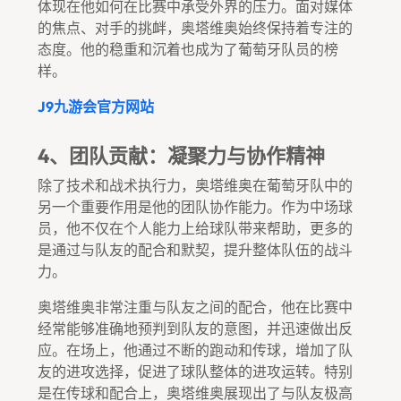
体现在他如何在比赛中承受外界的压力。面对媒体
的焦点、对手的挑衅，奥塔维奥始终保持着专注的
态度。他的稳重和沉着也成为了葡萄牙队员的榜
样。
J9九游会官方网站
4、团队贡献：凝聚力与协作精神
除了技术和战术执行力，奥塔维奥在葡萄牙队中的
另一个重要作用是他的团队协作能力。作为中场球
员，他不仅在个人能力上给球队带来帮助，更多的
是通过与队友的配合和默契，提升整体队伍的战斗
力。
奥塔维奥非常注重与队友之间的配合，他在比赛中
经常能够准确地预判到队友的意图，并迅速做出反
应。在场上，他通过不断的跑动和传球，增加了队
友的进攻选择，促进了球队整体的进攻运转。特别
是在传球和配合上，奥塔维奥展现出了与队友极高