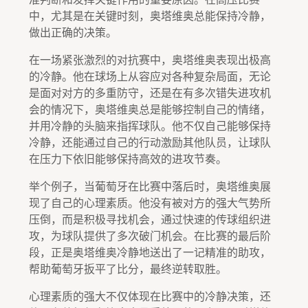
中，尤其是在关键时刻，奥塔维奥总能保持冷静，
做出正确的决策。
在一场紧张激烈的对抗赛中，奥塔维奥表现出极高
的冷静。他在球场上从容应对各种复杂局面，无论
是面对对方的多重防守，还是在有多次错失进攻机
会的情况下，奥塔维奥总是能够控制自己的情绪，
并用冷静的头脑来指挥球队。他不仅自己能够保持
冷静，还能通过自己的行动激励其他队员，让球队
在压力下依旧能够保持高效的进攻节奏。
举个例子，当葡萄牙在比赛中落后时，奥塔维奥展
现了自己的心理素质。他没有被对方的强大气势所
压倒，而是积极寻找机会，通过快速的传球组织进
攻，为球队提供了多次破门机会。在比赛的最后阶
段，正是奥塔维奥冷静地送出了一记精准的助攻，
帮助葡萄牙扳平了比分，最终逆转取胜。
心理素质的强大不仅体现在比赛中的冷静决策，还