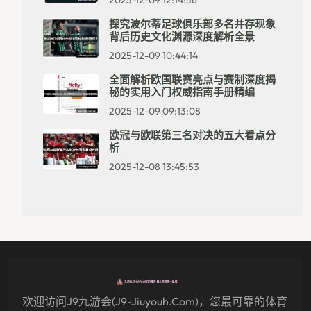
2025-12-09 12:14:36
探究波尔蒂足球俱乐部多名并存现象
背后历史文化渊源深度解析全景
2025-12-09 10:44:14
全面解析欧国联赛亮点与赛制深度揭
秘的实用入门权威指南手册精编
2025-12-09 09:13:08
欧冠与欧联第三名对决的五大看点分
析
2025-12-08 13:45:53
欢迎访问j9九游会(j9-Jiuyouh.com)，您最可靠的体育