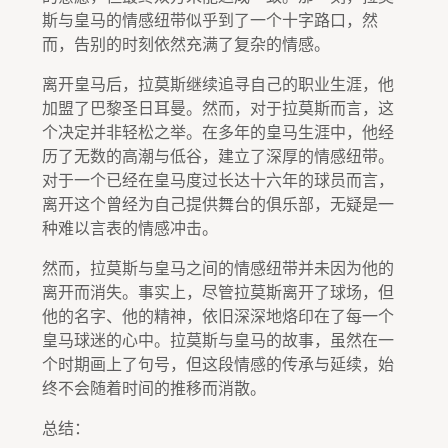
斯与皇马的情感纽带似乎到了一个十字路口，然
而，告别的时刻依然充满了复杂的情感。
离开皇马后，拉莫斯继续追寻自己的职业生涯，他
加盟了巴黎圣日耳曼。然而，对于拉莫斯而言，这
个决定并非轻松之举。在多年的皇马生涯中，他经
历了无数的高潮与低谷，建立了深厚的情感纽带。
对于一个已经在皇马度过长达十六年的球员而言，
离开这个曾经为自己提供舞台的俱乐部，无疑是一
种难以言表的情感冲击。
然而，拉莫斯与皇马之间的情感纽带并未因为他的
离开而消失。事实上，尽管拉莫斯离开了球场，但
他的名字、他的精神，依旧深深地烙印在了每一个
皇马球迷的心中。拉莫斯与皇马的故事，虽然在一
个时期画上了句号，但这段情感的传承与延续，始
终不会随着时间的推移而消散。
总结：