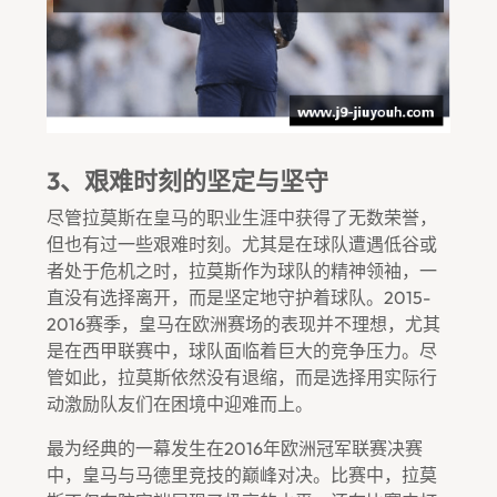
3、艰难时刻的坚定与坚守
尽管拉莫斯在皇马的职业生涯中获得了无数荣誉，
但也有过一些艰难时刻。尤其是在球队遭遇低谷或
者处于危机之时，拉莫斯作为球队的精神领袖，一
直没有选择离开，而是坚定地守护着球队。2015-
2016赛季，皇马在欧洲赛场的表现并不理想，尤其
是在西甲联赛中，球队面临着巨大的竞争压力。尽
管如此，拉莫斯依然没有退缩，而是选择用实际行
动激励队友们在困境中迎难而上。
最为经典的一幕发生在2016年欧洲冠军联赛决赛
中，皇马与马德里竞技的巅峰对决。比赛中，拉莫