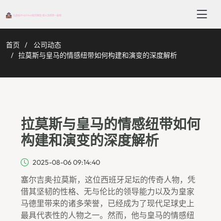
首页
公司动态
拉莫斯与皇马的情感纽带如何构建和演变的深度解析
拉莫斯与皇马的情感纽带如何
构建和演变的深度解析
2025-08-06 09:14:40
塞尔吉奥·拉莫斯，这位西班牙足坛的传奇人物，凭
借其坚韧的性格、无与伦比的领导能力以及为皇家
马德里带来的诸多荣誉，已经成为了现代足球史上
最具代表性的人物之一。然而，他与皇马的情感纽