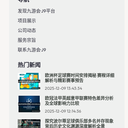
发现九游会·J9平台
项目展示
公司动态
服务宗旨
联系九游会·J9
热门新闻
欧洲杯足球赛时间安排揭秘 赛程详细
解析与精彩赛事预告
2025-12-09 13:43:34
欧冠法甲英超意甲联赛特色差异分析
及全球影响力比较
2025-12-09 12:14:36
探究波尔蒂足球俱乐部多名并存现象
背后历史文化渊源深度解析全景