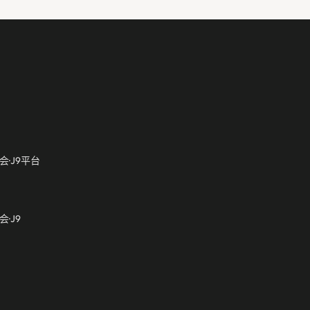
·J9平台
·J9