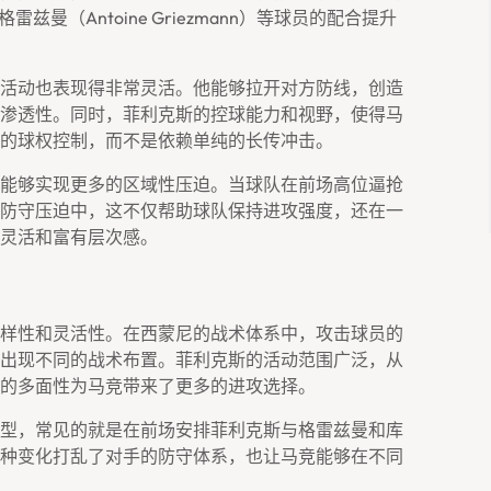
格雷兹曼（Antoine Griezmann）等球员的配合提升
活动也表现得非常灵活。他能够拉开对方防线，创造
渗透性。同时，菲利克斯的控球能力和视野，使得马
的球权控制，而不是依赖单纯的长传冲击。
能够实现更多的区域性压迫。当球队在前场高位逼抢
防守压迫中，这不仅帮助球队保持进攻强度，还在一
灵活和富有层次感。
样性和灵活性。在西蒙尼的战术体系中，攻击球员的
出现不同的战术布置。菲利克斯的活动范围广泛，从
的多面性为马竞带来了更多的进攻选择。
型，常见的就是在前场安排菲利克斯与格雷兹曼和库
种变化打乱了对手的防守体系，也让马竞能够在不同