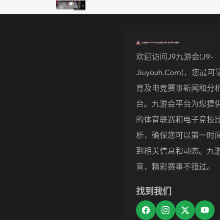
欢迎访问j9九游会(j9-
Jiuyouh.com)，您最
育及电竞赛事新闻和分
台。九游会平台为您提
的体育联赛和电子竞技
析，确保您可以第一时
到相关信息和动态。九
育，精彩赛事不错过。
找到我们