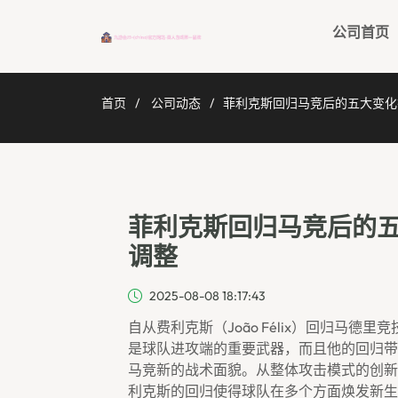
公司首页
首页
公司动态
菲利克斯回归马竞后的五大变化
菲利克斯回归马竞后的
调整
2025-08-08 18:17:43
自从费利克斯（João Félix）回归马
是球队进攻端的重要武器，而且他的回归带
马竞新的战术面貌。从整体攻击模式的创新
利克斯的回归使得球队在多个方面焕发新生