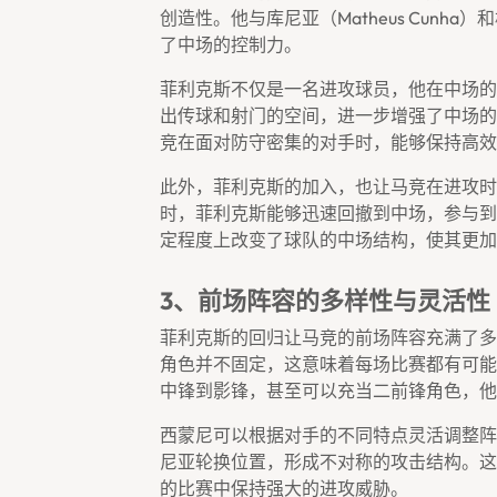
创造性。他与库尼亚（Matheus Cunha）和
了中场的控制力。
菲利克斯不仅是一名进攻球员，他在中场的
出传球和射门的空间，进一步增强了中场的
竞在面对防守密集的对手时，能够保持高效
此外，菲利克斯的加入，也让马竞在进攻时
时，菲利克斯能够迅速回撤到中场，参与到
定程度上改变了球队的中场结构，使其更加
3、前场阵容的多样性与灵活性
菲利克斯的回归让马竞的前场阵容充满了多
角色并不固定，这意味着每场比赛都有可能
中锋到影锋，甚至可以充当二前锋角色，他
西蒙尼可以根据对手的不同特点灵活调整阵
尼亚轮换位置，形成不对称的攻击结构。这
的比赛中保持强大的进攻威胁。