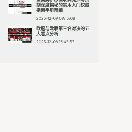
制深度揭秘的实用入门权威
指南手册精编
2025-12-09 09:13:08
欧冠与欧联第三名对决的五
大看点分析
2025-12-08 13:45:53