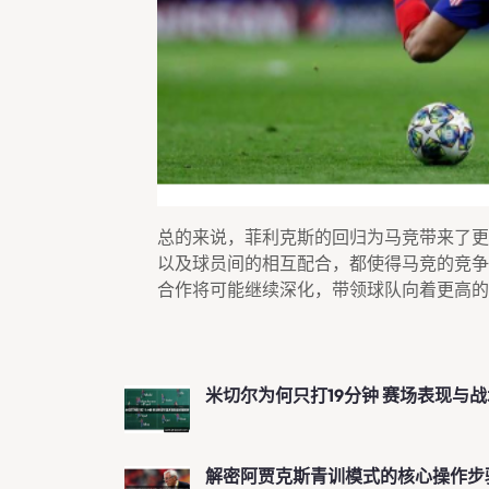
总的来说，菲利克斯的回归为马竞带来了更
以及球员间的相互配合，都使得马竞的竞争
合作将可能继续深化，带领球队向着更高的
米切尔为何只打19分钟 赛场表现与
解密阿贾克斯青训模式的核心操作步