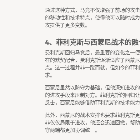
通过这种方式，马竞不仅增强了前场的攻击
的移动性和技术特点，使得他可以随时成为
攻提供了更多变数。
4、菲利克斯与西蒙尼战术的融
费利克斯回归马竞后，最重要的变化之一便
在的默契配合，费利克斯逐渐适应了西蒙尼
点。这一过程并非一蹴而就，但如今的菲利
求。
西蒙尼虽然以防守为基础，但他深知进攻的
的进攻手段来压制对方。菲利克斯的回归让
反击，西蒙尼能够借助菲利克斯的技术能力
此外，西蒙尼的战术安排也要求菲利克斯更
非仅仅局限于进攻，他还会迅速回撤，帮助
守两端都更加协调统一。