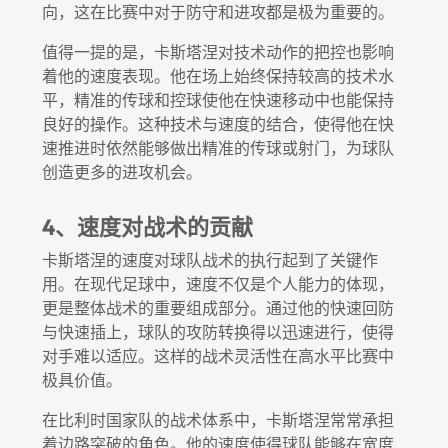
向，这在比赛中对于防守和进攻都是极为重要的。
值得一提的是，卡斯塔涅对技术动作的把控也影响
着他的速度表现。他在场上始终保持较高的技术水
平，精准的传球和控球使他在快速移动中也能保持
良好的操作。这种技术与速度的结合，使得他在快
速推进时依然能够做出精准的传球或射门，为球队
创造更多的进攻机会。
4、速度对战术的贡献
卡斯塔涅的速度对球队战术的执行起到了关键作
用。在现代足球中，速度不仅是个人能力的体现，
更是整体战术的重要组成部分。通过他的快速回防
与快速插上，球队的攻防转换得以迅速进行，使得
对手难以适应。这样的战术灵活性在高水平比赛中
极具价值。
在比利时国家队的战术体系中，卡斯塔涅常常承担
着边路突破的角色。他的速度使得球队能够在宽度