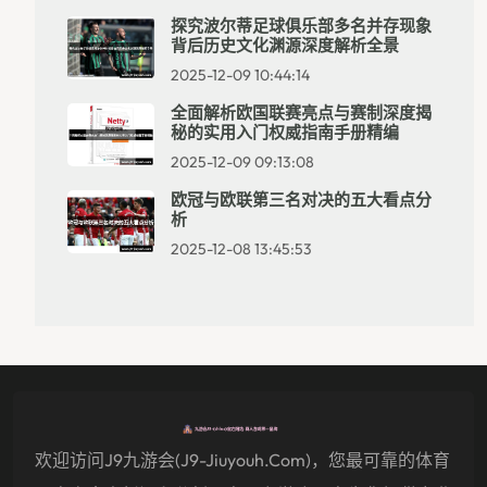
探究波尔蒂足球俱乐部多名并存现象
背后历史文化渊源深度解析全景
2025-12-09 10:44:14
全面解析欧国联赛亮点与赛制深度揭
秘的实用入门权威指南手册精编
2025-12-09 09:13:08
欧冠与欧联第三名对决的五大看点分
析
2025-12-08 13:45:53
欢迎访问j9九游会(j9-Jiuyouh.com)，您最可靠的体育