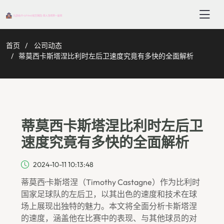
首页
公司动态
蒂莫西卡斯塔涅比利时左后卫速度究竟有多快的全面解析
蒂莫西卡斯塔涅比利时左后卫
速度究竟有多快的全面解析
2024-10-11 10:13:48
蒂莫西·卡斯塔涅（Timothy Castagne）作为比利时
国家足球队的左后卫，以其出色的速度和技术在球
场上展现出独特的魅力。本文将全面分析卡斯塔涅
的速度，涵盖他在比赛中的表现、与其他球员的对