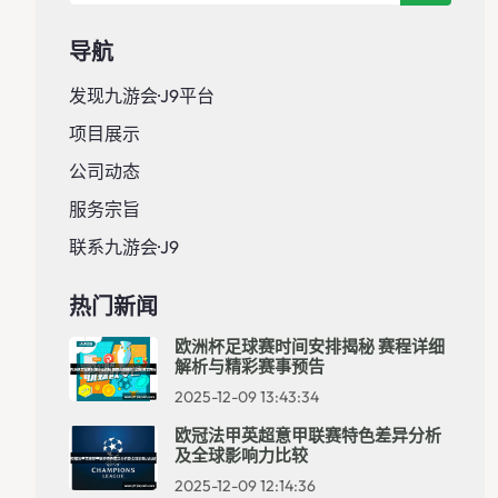
导航
发现九游会·J9平台
项目展示
公司动态
服务宗旨
联系九游会·J9
热门新闻
欧洲杯足球赛时间安排揭秘 赛程详细
解析与精彩赛事预告
2025-12-09 13:43:34
欧冠法甲英超意甲联赛特色差异分析
及全球影响力比较
2025-12-09 12:14:36