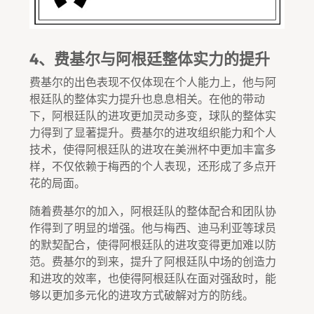
4、费基尔与阿根廷整体实力的提升
费基尔的出色表现不仅体现在个人能力上，他与阿
根廷队的整体实力提升也息息相关。在他的带动
下，阿根廷队的进攻更加灵动多变，球队的整体实
力得到了显著提升。费基尔的进攻组织能力和个人
技术，使得阿根廷队的进攻在美洲杯中更加丰富多
样，不仅依赖于梅西的个人表现，还形成了多点开
花的局面。
随着费基尔的加入，阿根廷队的整体配合和团队协
作得到了明显的增强。他与梅西、迪马利亚等球员
的默契配合，使得阿根廷队的进攻变得更加难以防
范。费基尔的到来，提升了阿根廷队中场的创造力
和进攻的效率，也使得阿根廷队在面对强敌时，能
够以更加多元化的进攻方式破解对方的防线。