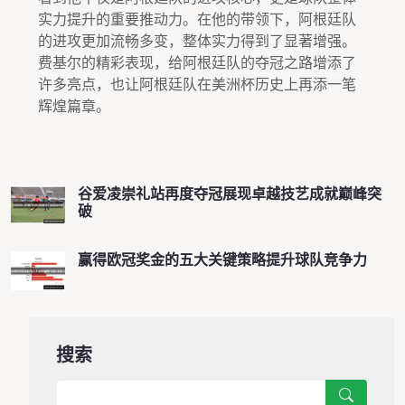
实力提升的重要推动力。在他的带领下，阿根廷队
的进攻更加流畅多变，整体实力得到了显著增强。
费基尔的精彩表现，给阿根廷队的夺冠之路增添了
许多亮点，也让阿根廷队在美洲杯历史上再添一笔
辉煌篇章。
谷爱凌崇礼站再度夺冠展现卓越技艺成就巅峰突
破
赢得欧冠奖金的五大关键策略提升球队竞争力
搜索