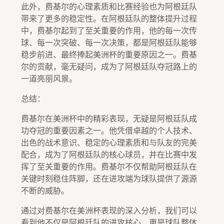
此外，费基尔的心理素质和比赛经验也为阿根廷队
带来了更多的稳定性。在阿根廷队的整体提升过程
中，费基尔起到了至关重要的作用，他的每一次传
球、每一次突破、每一次决策，都是阿根廷队能够
稳步前进、最终捧起美洲杯的重要原因之一。费基
尔的贡献，毫无疑问，成为了阿根廷队夺冠路上的
一道亮丽风景。
总结：
费基尔在美洲杯中的精彩表现，无疑是阿根廷队成
功夺冠的重要因素之一。他凭借卓越的个人技术、
出色的战术意识、稳定的心理素质和与队友的完美
配合，成为了阿根廷队的核心球员，并在比赛中发
挥了至关重要的作用。费基尔不仅帮助阿根廷队在
关键时刻稳住阵脚，还在进攻端为球队提供了源源
不断的威胁。
通过对费基尔在美洲杯表现的深入分析，我们可以
看到他不仅是阿根廷队的进攻核心，更是球队整体