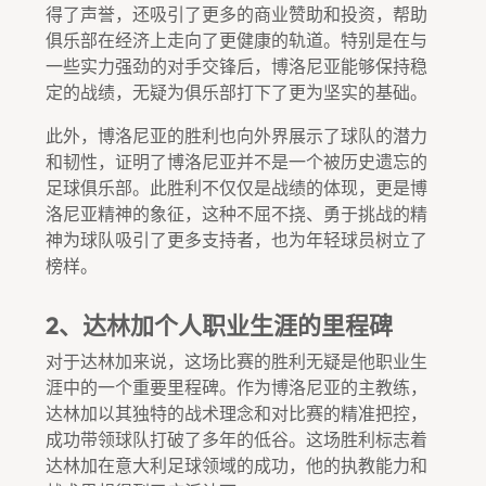
得了声誉，还吸引了更多的商业赞助和投资，帮助
俱乐部在经济上走向了更健康的轨道。特别是在与
一些实力强劲的对手交锋后，博洛尼亚能够保持稳
定的战绩，无疑为俱乐部打下了更为坚实的基础。
此外，博洛尼亚的胜利也向外界展示了球队的潜力
和韧性，证明了博洛尼亚并不是一个被历史遗忘的
足球俱乐部。此胜利不仅仅是战绩的体现，更是博
洛尼亚精神的象征，这种不屈不挠、勇于挑战的精
神为球队吸引了更多支持者，也为年轻球员树立了
榜样。
2、达林加个人职业生涯的里程碑
对于达林加来说，这场比赛的胜利无疑是他职业生
涯中的一个重要里程碑。作为博洛尼亚的主教练，
达林加以其独特的战术理念和对比赛的精准把控，
成功带领球队打破了多年的低谷。这场胜利标志着
达林加在意大利足球领域的成功，他的执教能力和