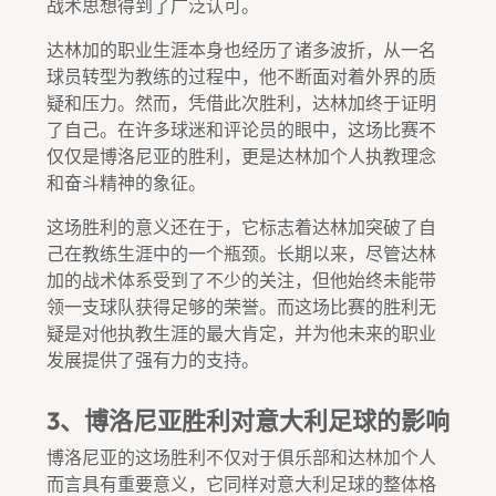
战术思想得到了广泛认可。
达林加的职业生涯本身也经历了诸多波折，从一名
球员转型为教练的过程中，他不断面对着外界的质
疑和压力。然而，凭借此次胜利，达林加终于证明
了自己。在许多球迷和评论员的眼中，这场比赛不
仅仅是博洛尼亚的胜利，更是达林加个人执教理念
和奋斗精神的象征。
这场胜利的意义还在于，它标志着达林加突破了自
己在教练生涯中的一个瓶颈。长期以来，尽管达林
加的战术体系受到了不少的关注，但他始终未能带
领一支球队获得足够的荣誉。而这场比赛的胜利无
疑是对他执教生涯的最大肯定，并为他未来的职业
发展提供了强有力的支持。
3、博洛尼亚胜利对意大利足球的影响
博洛尼亚的这场胜利不仅对于俱乐部和达林加个人
而言具有重要意义，它同样对意大利足球的整体格