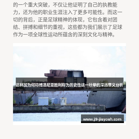
的一个重大突破，不仅让他证明了自己的执教能
力，还为他的职业生涯注入了更多可能性。而这一
切的背后，正是足球精神的体现，它包含着对团
结、拼搏和细节的重视，这些都为我们展示了足球
作为一项全球性运动所蕴含的深刻文化与精神。