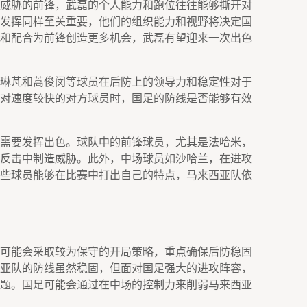
威胁的前锋，武磊的个人能力和跑位往往能够撕开对
发挥同样至关重要，他们的组织能力和视野将决定国
和配合为前锋创造更多机会，武磊有望迎来一次出色
琳芃和蒿俊闵等球员在后防上的领导力和稳定性对于
对速度较快的对方球员时，国足的防线是否能够有效
需要发挥出色。球队中的前锋球员，尤其是法哈米，
反击中制造威胁。此外，中场球员如沙哈兰，在进攻
些球员能够在比赛中打出自己的特点，马来西亚队依
可能会采取较为保守的开局策略，重点确保后防稳固
亚队的防线虽然稳固，但面对国足强大的进攻阵容，
题。国足可能会通过在中场的控制力来削弱马来西亚