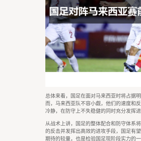
总体来看，国足在面对马来西亚时将占据明
而，马来西亚队不容小觑，他们的速度和反
冷静，在防守上不失稳健的同时充分发挥进
从战术上讲，国足的整体配合和防守体系将
的反击并发挥出高效的进攻手段，国足有望
期待的较量，也是检验国足现阶段实力的一