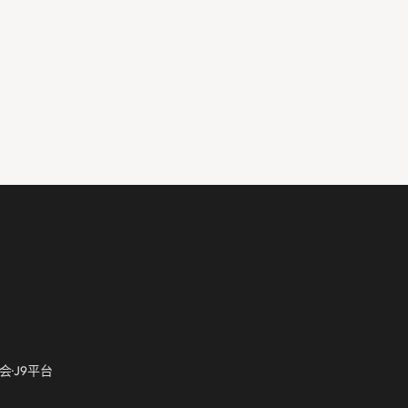
·J9平台