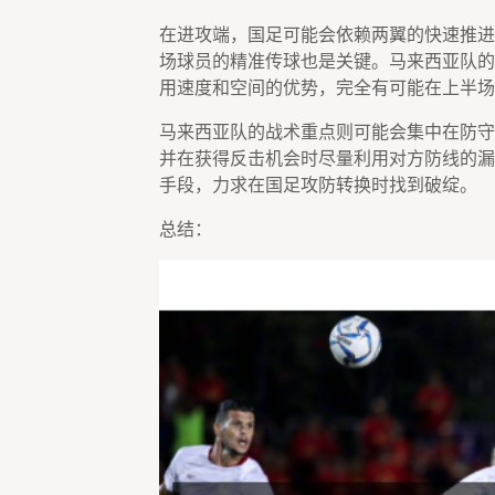
在进攻端，国足可能会依赖两翼的快速推进
场球员的精准传球也是关键。马来西亚队的
用速度和空间的优势，完全有可能在上半场
马来西亚队的战术重点则可能会集中在防守
并在获得反击机会时尽量利用对方防线的漏
手段，力求在国足攻防转换时找到破绽。
总结：