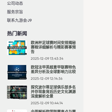
公司动态
服务宗旨
联系九游会·J9
热门新闻
欧洲杯足球赛时间安排揭秘
赛程详细解析与精彩赛事预
告
2025-12-09 13:43:34
欧冠法甲英超意甲联赛特色
差异分析及全球影响力比较
2025-12-09 12:14:36
探究波尔蒂足球俱乐部多名
并存现象背后历史文化渊源
深度解析全景
2025-12-09 10:44:14
全面解析欧国联赛亮点与赛