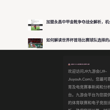
加盟永昌中甲金靴争夺战全解析，机
如何解读世界杯首场比赛球队选择的
欢迎访问j9九游会(j9-
Jiuyouh.com)，您最
育及电竞赛事新闻和分
台。九游会平台为您提
的体育联赛和电子竞技