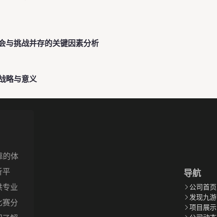
会与挑战并存的关键因素分析
战略与意义
可靠的体
析平
导航
供专业
公司首页
发现九游会
比赛分
项目展示