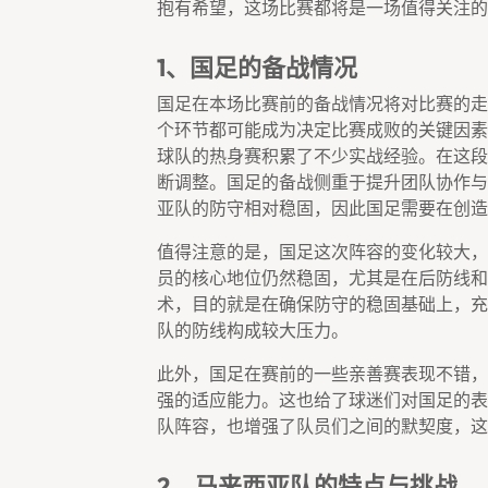
抱有希望，这场比赛都将是一场值得关注的
1、国足的备战情况
国足在本场比赛前的备战情况将对比赛的走
个环节都可能成为决定比赛成败的关键因素
球队的热身赛积累了不少实战经验。在这段
断调整。国足的备战侧重于提升团队协作与
亚队的防守相对稳固，因此国足需要在创造
值得注意的是，国足这次阵容的变化较大，
员的核心地位仍然稳固，尤其是在后防线和
术，目的就是在确保防守的稳固基础上，充
队的防线构成较大压力。
此外，国足在赛前的一些亲善赛表现不错，
强的适应能力。这也给了球迷们对国足的表
队阵容，也增强了队员们之间的默契度，这
2、马来西亚队的特点与挑战