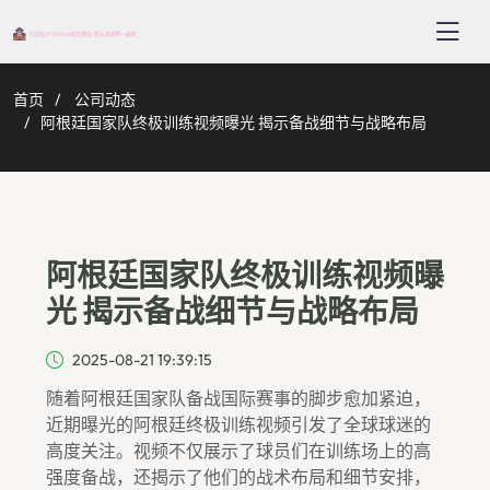
首页
公司动态
阿根廷国家队终极训练视频曝光 揭示备战细节与战略布局
阿根廷国家队终极训练视频曝
光 揭示备战细节与战略布局
2025-08-21 19:39:15
随着阿根廷国家队备战国际赛事的脚步愈加紧迫，
近期曝光的阿根廷终极训练视频引发了全球球迷的
高度关注。视频不仅展示了球员们在训练场上的高
强度备战，还揭示了他们的战术布局和细节安排，