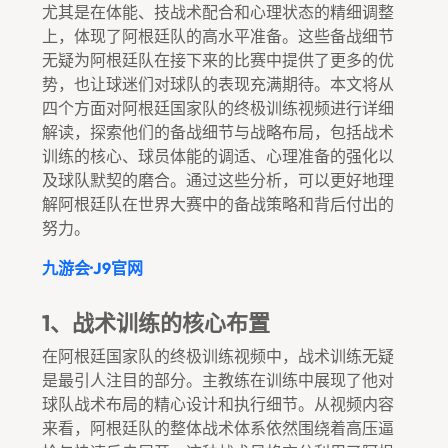
尤其是在体能、技战术配合和心理状态的精细调整
上，体现了阿根廷队的高水平准备。这些备战细节
无疑为阿根廷队在接下来的比赛中提供了更多的优
势，也让球迷们对球队的表现充满期待。本文将从
四个方面对阿根廷国家队的终极训练视频进行详细
解读，探索他们的备战细节与战略布局，包括战术
训练的核心、球员体能的调适、心理准备的强化以
及球队默契的磨合。通过这些分析，可以更好地理
解阿根廷队在世界大赛中的备战策略和背后付出的
努力。
九游会·J9官网
1、战术训练的核心布置
在阿根廷国家队的终极训练视频中，战术训练无疑
是最引人注目的部分。主教练在训练中展现了他对
球队战术布局的精心设计和执行细节。从视频内容
来看，阿根廷队的整体战术体系依然围绕着高压逼