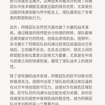
抢与快速反击展开。这种战术风格充分利用了阿根
廷队中技术细腻且速度迅猛的球员优势，尤其是在
边路的快速突破与传中配合上，球队展现出了非常
高的默契和执行力。
此外，阿根廷队在传控方面也做了大量的战术演
练。通过精准的短传配合与快速的转移，球队能够
迅速突破对方的防线，创造出进攻机会。视频中，
多次展示了阿根廷队如何通过前场压迫逼迫对方失
误后，立刻展开反击。在反击过程中，球员之间的
默契配合和位置意识显得尤为重要，尤其是在中场
与前锋之间的快速衔接，展现了球队战术上的高效
性。
除了进攻端的战术安排，阿根廷队的防守训练也同
样值得关注。视频中出现了球队如何通过高位逼抢
在对方半场创造防守压力，迫使对方在高危区域犯
错。防守队员的沟通与站位配合成为关键，如何在
快速变化的局势中保持防线的稳定性，成为阿根廷
队战术训练的另一个重要方向。