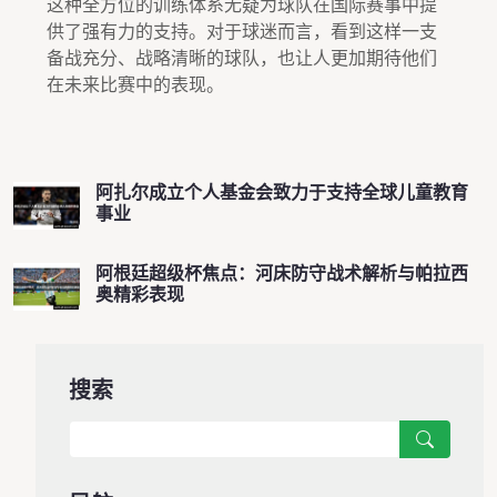
这种全方位的训练体系无疑为球队在国际赛事中提
供了强有力的支持。对于球迷而言，看到这样一支
备战充分、战略清晰的球队，也让人更加期待他们
在未来比赛中的表现。
阿扎尔成立个人基金会致力于支持全球儿童教育
事业
阿根廷超级杯焦点：河床防守战术解析与帕拉西
奥精彩表现
搜索