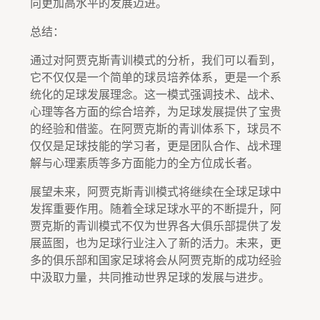
向更加高水平的发展迈进。
总结：
通过对阿贾克斯青训模式的分析，我们可以看到，
它不仅仅是一个简单的球员培养体系，更是一个系
统化的足球发展理念。这一模式强调技术、战术、
心理等各方面的综合培养，为足球发展提供了宝贵
的经验和借鉴。在阿贾克斯的青训体系下，球员不
仅仅是足球技能的学习者，更是团队合作、战术理
解与心理素质等多方面能力的全方位成长者。
展望未来，阿贾克斯青训模式将继续在全球足球中
发挥重要作用。随着全球足球水平的不断提升，阿
贾克斯的青训模式不仅为世界各大俱乐部提供了发
展蓝图，也为足球行业注入了新的活力。未来，更
多的俱乐部和国家足球将会从阿贾克斯的成功经验
中汲取力量，共同推动世界足球的发展与进步。