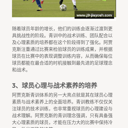
随着球员年龄的增长，他们的训练会逐渐过渡到更
具挑战性的阶段。青训中的战术训练、团队配合以
及心理素质的培养都在这个阶段得到了强化。阿贾
克斯注重通过比赛来检验球员的训练成果，并根据
球员在比赛中的表现调整训练内容，从而确保每位
球员都能在最合适的时机接触到最先进的足球理念
和战术。
3、球员心理与战术素养的培养
阿贾克斯青训体系的另一大亮点就是其在球员心理
素质与战术素养上的全面培养。青训教练不仅仅关
注球员的技术训练，也非常重视球员的心理建设与
战术理解。阿贾克斯的青训理念强调，只有具备强
大心理素质的球员，才能在压力大的比赛中保持冷