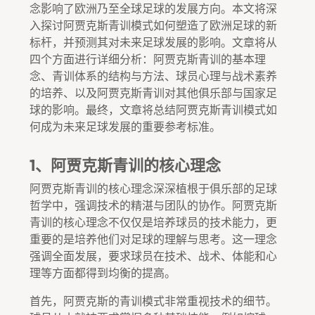
念影响了欧洲乃至全球足球的发展方向。本文将深
入探讨阿贾克斯青训模式如何塑造了欧洲足球的新
标杆，并预测其对未来足球发展的影响。文章将从
四个方面进行详细分析：阿贾克斯青训的基本理
念、青训体系的结构与方法、球员心理与战术素养
的培养、以及阿贾克斯青训对其他俱乐部与国家足
球的影响。最终，文章将总结阿贾克斯青训模式如
何成为未来足球发展的重要参考标准。
1、阿贾克斯青训的核心理念
阿贾克斯青训的核心理念深深植根于俱乐部的足球
哲学中，强调技术的精湛与团队的协作。阿贾克斯
青训的核心理念不仅仅是培养球员的技术能力，更
重要的是培养他们对足球的理解与思考。这一理念
强调全面发展，要求球员在技术、战术、体能和心
理等方面都得到均衡的提高。
首先，阿贾克斯的青训模式非常重视技术的细节。