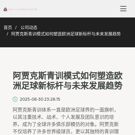
首页
公司动态
阿贾克斯青训模式如何塑造欧洲足球新标杆与未来发展趋势
阿贾克斯青训模式如何塑造欧
洲足球新标杆与未来发展趋势
2025-08-30 23:28:15
阿贾克斯青训体系一直是欧洲足球界的一面旗帜，
以其注重技术、战术、个人发展及团队意识的培
养，成为了全球许多俱乐部模仿的对象。阿贾克斯
不仅培养了许多世界级球员，更以其独特的青训理