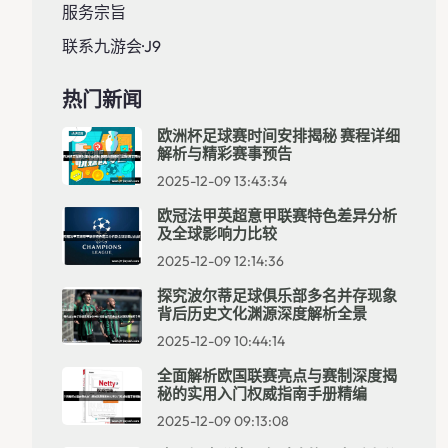
服务宗旨
联系九游会·J9
热门新闻
欧洲杯足球赛时间安排揭秘 赛程详细
解析与精彩赛事预告
2025-12-09 13:43:34
欧冠法甲英超意甲联赛特色差异分析
及全球影响力比较
2025-12-09 12:14:36
探究波尔蒂足球俱乐部多名并存现象
背后历史文化渊源深度解析全景
2025-12-09 10:44:14
全面解析欧国联赛亮点与赛制深度揭
秘的实用入门权威指南手册精编
2025-12-09 09:13:08