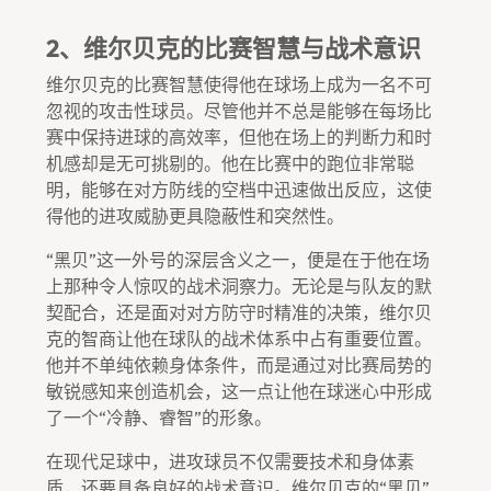
2、维尔贝克的比赛智慧与战术意识
维尔贝克的比赛智慧使得他在球场上成为一名不可
忽视的攻击性球员。尽管他并不总是能够在每场比
赛中保持进球的高效率，但他在场上的判断力和时
机感却是无可挑剔的。他在比赛中的跑位非常聪
明，能够在对方防线的空档中迅速做出反应，这使
得他的进攻威胁更具隐蔽性和突然性。
“黑贝”这一外号的深层含义之一，便是在于他在场
上那种令人惊叹的战术洞察力。无论是与队友的默
契配合，还是面对对方防守时精准的决策，维尔贝
克的智商让他在球队的战术体系中占有重要位置。
他并不单纯依赖身体条件，而是通过对比赛局势的
敏锐感知来创造机会，这一点让他在球迷心中形成
了一个“冷静、睿智”的形象。
在现代足球中，进攻球员不仅需要技术和身体素
质，还要具备良好的战术意识。维尔贝克的“黑贝”