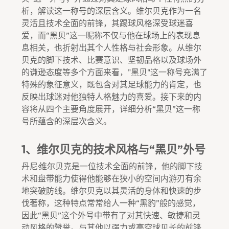
析，解读这一称号的深层含义。维尔贝克作为一名
灵活且技术全面的前锋，其踢球风格深受球迷喜
爱，而“黑贝”这一昵称不仅与他在球场上的表现息
息相关，也折射出其个人性格与社会形象。从维尔
贝克的脚下技术、比赛意识、坚韧品格以及球场外
的谦逊态度等多个方面来看，"黑贝"这一称号充满了
特殊的象征意义，既包含对其足球能力的肯定，也
反映出球迷对他独特人格魅力的喜爱。接下来的内
容将从四个主要角度展开，详细分析“黑贝”这一称
号所蕴含的深层次含义。
1、维尔贝克的技术风格与“黑贝”外号
丹尼·维尔贝克是一位技术全面的前锋，他的脚下技
术和盘带能力使得他能够在狭小的空间内游刃有余
地突破防线。维尔贝克以其灵活的身体和快速的步
伐著称，这种特点常常给人一种“黑豹”般的感觉，
因此“黑贝”这个外号中带有了对其快速、敏捷和灵
动风格的赞誉。与其他以强力或高空球见长的前锋