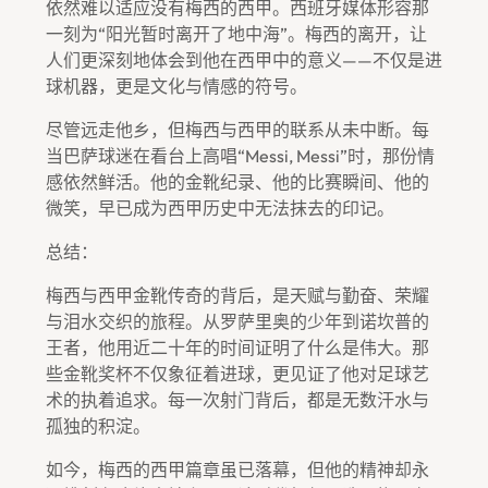
依然难以适应没有梅西的西甲。西班牙媒体形容那
一刻为“阳光暂时离开了地中海”。梅西的离开，让
人们更深刻地体会到他在西甲中的意义——不仅是进
球机器，更是文化与情感的符号。
尽管远走他乡，但梅西与西甲的联系从未中断。每
当巴萨球迷在看台上高唱“Messi, Messi”时，那份情
感依然鲜活。他的金靴纪录、他的比赛瞬间、他的
微笑，早已成为西甲历史中无法抹去的印记。
总结：
梅西与西甲金靴传奇的背后，是天赋与勤奋、荣耀
与泪水交织的旅程。从罗萨里奥的少年到诺坎普的
王者，他用近二十年的时间证明了什么是伟大。那
些金靴奖杯不仅象征着进球，更见证了他对足球艺
术的执着追求。每一次射门背后，都是无数汗水与
孤独的积淀。
如今，梅西的西甲篇章虽已落幕，但他的精神却永