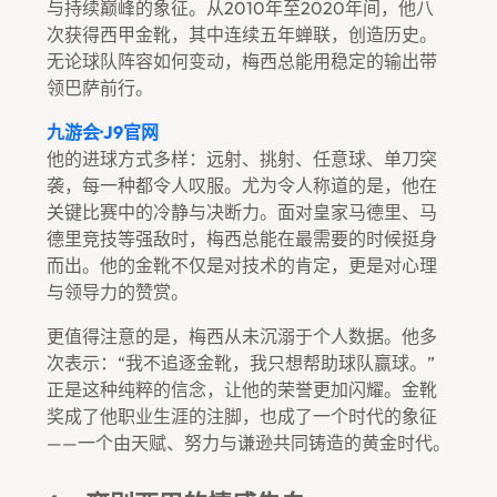
与持续巅峰的象征。从2010年至2020年间，他八
次获得西甲金靴，其中连续五年蝉联，创造历史。
无论球队阵容如何变动，梅西总能用稳定的输出带
领巴萨前行。
九游会·J9官网
他的进球方式多样：远射、挑射、任意球、单刀突
袭，每一种都令人叹服。尤为令人称道的是，他在
关键比赛中的冷静与决断力。面对皇家马德里、马
德里竞技等强敌时，梅西总能在最需要的时候挺身
而出。他的金靴不仅是对技术的肯定，更是对心理
与领导力的赞赏。
更值得注意的是，梅西从未沉溺于个人数据。他多
次表示：“我不追逐金靴，我只想帮助球队赢球。”
正是这种纯粹的信念，让他的荣誉更加闪耀。金靴
奖成了他职业生涯的注脚，也成了一个时代的象征
——一个由天赋、努力与谦逊共同铸造的黄金时代。