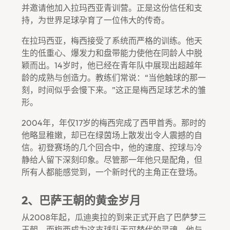
并邀请他加入拉玛西亚青训营。正是这份信任和支
持，为世界足球孕育了一位伟大的传奇。
在拉玛西亚，梅西接受了系统而严格的训练。他天
生的低重心、爆发力和盘带能力使他在同龄人中脱
颖而出。14岁时，他已经在青年队中展现出超越年
龄的成熟与创造力。教练们常说：“当他触球的那一
刻，时间似乎会慢下来。”这正是梅西足球艺术的雏
形。
2004年，年仅17岁的梅西完成了西甲首秀。那时的
他略显稚嫩，却已在绿茵场上散发出令人震撼的自
信。初登赛场的几个回合中，他的速度、控球与冷
静给人留下深刻印象。尽管那一年他只是配角，但
所有人都能感觉到，一个新时代的主角正在登场。
2、巴萨王朝的黄金岁月
从2008年起，瓜迪奥拉的到来正式开启了巴萨梦三
王朝，而梅西成为这支球队无可替代的灵魂。他与