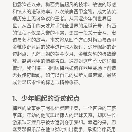
初露锋芒以来，梅西凭借超凡的技术、敏锐的球感
和惊人的进球效率，八次荣膺西甲金靴，成为该奖
项历史上无可争议的王者。从青涩少年到世界巨
星，从西甲的天才射手到全世界的足球符号，梅西
的征程不仅是荣誉的积累，更是一段关于奋斗、忠
诚与艺术的故事。本文将从四个方面对梅西与西甲
金靴传奇背后的故事进行深入探讨：少年崛起的奇
迹起点、巴萨王朝的黄金岁月、金靴荣耀的极致绽
放、离别西甲的情感告白。通过对这些阶段的详细
梳理，我们将一同回顾梅西如何在西甲赛场上创造
无数传奇瞬间，如何以自己的脚步丈量荣耀，最终
成为足坛永恒的标志与精神象征。
1、少年崛起的奇迹起点
梅西的故事始于阿根廷罗萨里奥，一个普通的工薪
家庭。年幼的他展现出惊人的足球天赋，却因生长
激素缺乏症几乎被命运剥夺了梦想。幸运的是，巴
塞罗那俱乐部在他13岁时伸出援手，承担治疗费用