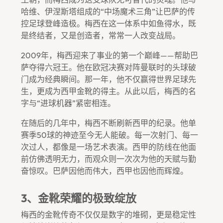
哈维、伊涅斯塔组成的“中场魔术三角”让巴萨的传
控足球登峰造极。梅西在这一体系中如鱼得水，既
是终结者，又是创造者，常常一人改变战局。
2009年，梅西迎来了事业的第一个巅峰——帮助巴
萨夺得六冠王。他在欧冠决赛对阵曼联时的头球破
门成为经典瞬间。那一年，他不仅赢得世界足球先
生，更成为西甲金靴的得主。从此以后，梅西的名
字与“进球机器”紧密相连。
在随后的几年中，梅西不断刷新西甲的纪录。他单
赛季50球的神迹至今无人能破。每一次射门、每一
次过人，都像是一场艺术表演。西甲的防线在他面
前仿佛透明无力，而观众则一次次为他的天赋与勤
奋惊叹。巴萨因他而伟大，西甲也因他而辉煌。
3、金靴荣耀的极致绽放
梅西的金靴传奇不仅仅是数字的堆砌，更是稳定性