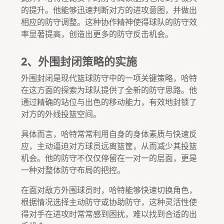
的提升。他能够迅速判断对方的进攻意图，并做出
相应的防守调整。这种协作精神使得球队的防守效
率显著提高，创造出更多的防守反击机会。
2、外围封闭策略的实施
外围封闭是现代篮球防守中的一项关键策略，哈特
在这方面的探索为球队提供了全新的防守思路。他
通过精确的站位与出色的移动能力，有效地封锁了
对方的外线投篮空间。
具体而言，哈特常常利用自身的身体素质与快速反
应，主动逼迫对方球员远离篮筐，从而减少其投篮
机会。他的防守不仅仅停留在一对一的层面，更是
一种对整体防守布局的把控。
在面对敌方外围球员时，哈特能够快速切换角色，
根据情况选择主动防守或协助防守，这种灵活性使
得对手在进攻时常常感到困扰，难以找到合适的出