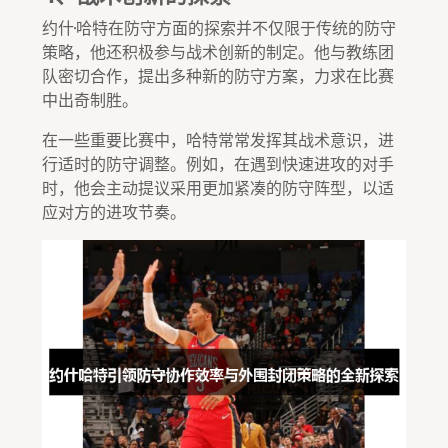
约什·哈特在防守方面的探索并不仅限于传统的防守
策略，他还积极参与战术创新的制定。他与教练团
队密切合作，提出多种新的防守方案，力求在比赛
中出奇制胜。
在一些重要比赛中，哈特常常发挥其战术意识，进
行适时的防守调整。例如，在遇到快速进攻的对手
时，他会主动提议采用更加紧凑的防守阵型，以适
应对方的进攻节奏。