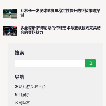
瓦林卡一发发球速度与稳定性提升的终极策略探
讨
多曼塔斯·萨博尼斯的传球艺术与篮板技巧完美结
合的赛场魅力
搜索
导航
发现九游会·J9平台
项目展示
公司动态