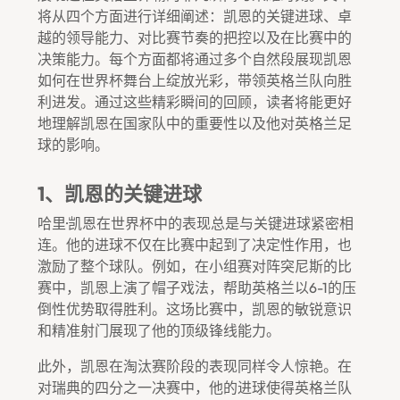
将从四个方面进行详细阐述：凯恩的关键进球、卓
越的领导能力、对比赛节奏的把控以及在比赛中的
决策能力。每个方面都将通过多个自然段展现凯恩
如何在世界杯舞台上绽放光彩，带领英格兰队向胜
利进发。通过这些精彩瞬间的回顾，读者将能更好
地理解凯恩在国家队中的重要性以及他对英格兰足
球的影响。
1、凯恩的关键进球
哈里·凯恩在世界杯中的表现总是与关键进球紧密相
连。他的进球不仅在比赛中起到了决定性作用，也
激励了整个球队。例如，在小组赛对阵突尼斯的比
赛中，凯恩上演了帽子戏法，帮助英格兰以6-1的压
倒性优势取得胜利。这场比赛中，凯恩的敏锐意识
和精准射门展现了他的顶级锋线能力。
此外，凯恩在淘汰赛阶段的表现同样令人惊艳。在
对瑞典的四分之一决赛中，他的进球使得英格兰队