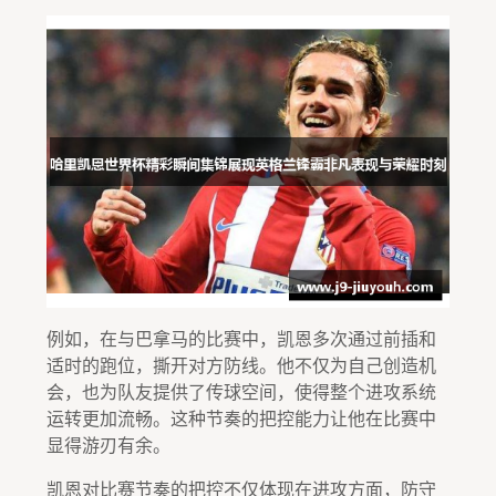
例如，在与巴拿马的比赛中，凯恩多次通过前插和
适时的跑位，撕开对方防线。他不仅为自己创造机
会，也为队友提供了传球空间，使得整个进攻系统
运转更加流畅。这种节奏的把控能力让他在比赛中
显得游刃有余。
凯恩对比赛节奏的把控不仅体现在进攻方面，防守