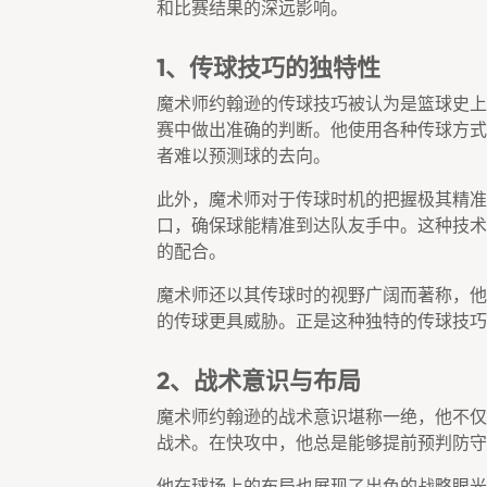
和比赛结果的深远影响。
1、传球技巧的独特性
魔术师约翰逊的传球技巧被认为是篮球史上
赛中做出准确的判断。他使用各种传球方式
者难以预测球的去向。
此外，魔术师对于传球时机的把握极其精准
口，确保球能精准到达队友手中。这种技术
的配合。
魔术师还以其传球时的视野广阔而著称，他
的传球更具威胁。正是这种独特的传球技巧
2、战术意识与布局
魔术师约翰逊的战术意识堪称一绝，他不仅
战术。在快攻中，他总是能够提前预判防守
他在球场上的布局也展现了出色的战略眼光