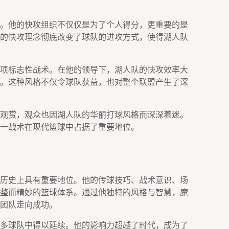
。他的快攻组织不仅仅是为了个人得分，更重要的是
的快攻理念彻底改变了球队的进攻方式，使得湖人队
。
项标志性战术。在他的领导下，湖人队的快攻效率大
。这种风格不仅令球队获益，也对整个联盟产生了深
观赏，观众也因湖人队的华丽打球风格而深深着迷。
一战术在现代篮球中占据了重要地位。
历史上具有重要地位。他的传球技巧、战术意识、场
整而精妙的篮球体系。通过他独特的风格与智慧，魔
团队走向成功。
多球队中得以延续。他的影响力超越了时代，成为了