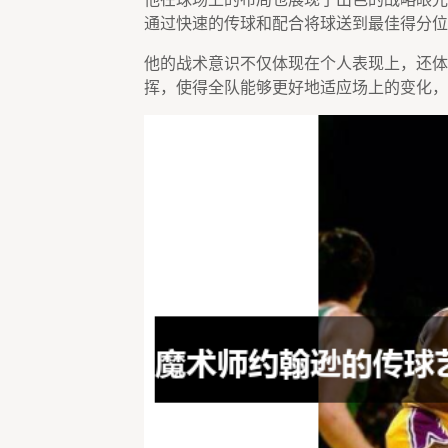
通过快速的传球和配合将球送到最佳得分位
他的战术意识不仅体现在个人表现上，还体
挥，使得全队能够更好地适应场上的变化，