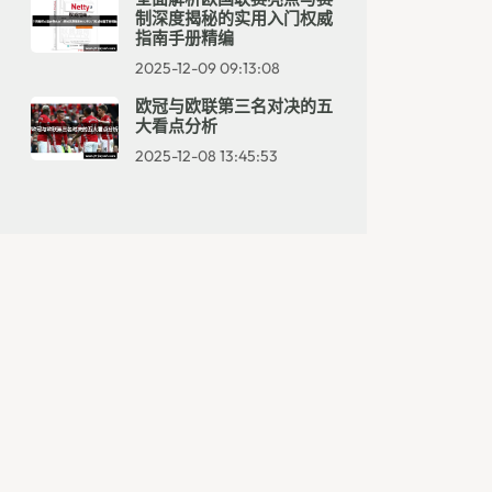
制深度揭秘的实用入门权威
指南手册精编
2025-12-09 09:13:08
欧冠与欧联第三名对决的五
大看点分析
2025-12-08 13:45:53