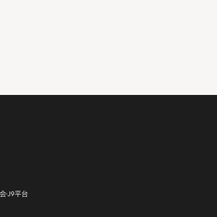
·J9平台