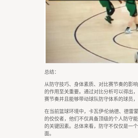
总结：
从防守技巧、身体素质、对比赛节奏的影响
的作用至关重要。通过对比分析可以得出，
赛节奏并且能够带动球队防守体系的球员，
在当前篮球环境中，卡瓦伊·伦纳德、德雷蒙
的佼佼者，他们不仅具备顶级的个人防守能
的关键因素。总体来看，防守不仅仅是一个
面。