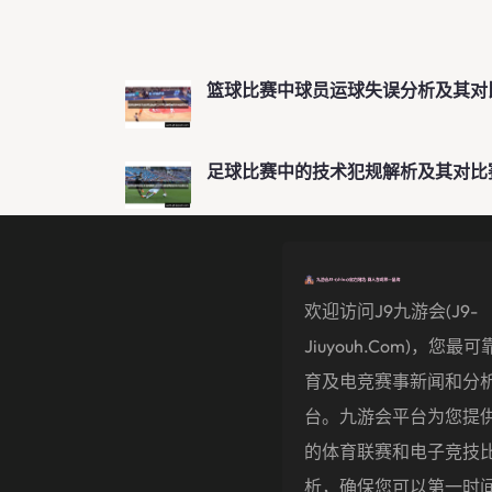
篮球比赛中球员运球失误分析及其对
足球比赛中的技术犯规解析及其对比
欢迎访问j9九游会(j9-
Jiuyouh.com)，您最
育及电竞赛事新闻和分
台。九游会平台为您提
的体育联赛和电子竞技
析，确保您可以第一时