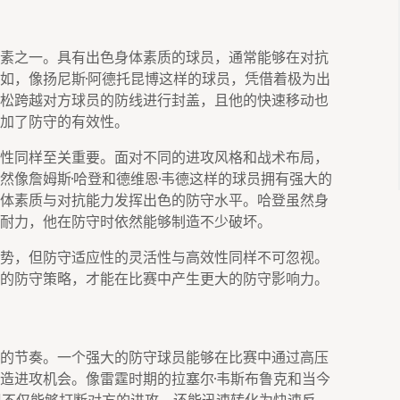
素之一。具有出色身体素质的球员，通常能够在对抗
如，像扬尼斯·阿德托昆博这样的球员，凭借着极为出
松跨越对方球员的防线进行封盖，且他的快速移动也
加了防守的有效性。
性同样至关重要。面对不同的进攻风格和战术布局，
然像詹姆斯·哈登和德维恩·韦德这样的球员拥有强大的
体素质与对抗能力发挥出色的防守水平。哈登虽然身
耐力，他在防守时依然能够制造不少破坏。
势，但防守适应性的灵活性与高效性同样不可忽视。
的防守策略，才能在比赛中产生更大的防守影响力。
的节奏。一个强大的防守球员能够在比赛中通过高压
造进攻机会。像雷霆时期的拉塞尔·韦斯布鲁克和当今