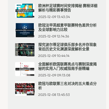
欧洲杯足球赛时间安排揭秘 赛程详细
解析与精彩赛事预告
2025-12-09 13:43:34
欧冠法甲英超意甲联赛特色差异分析
及全球影响力比较
2025-12-09 12:14:36
探究波尔蒂足球俱乐部多名并存现象
背后历史文化渊源深度解析全景
2025-12-09 10:44:14
全面解析欧国联赛亮点与赛制深度揭
秘的实用入门权威指南手册精编
2025-12-09 09:13:08
欧冠与欧联第三名对决的五大看点分
析
2025-12-08 13:45:53