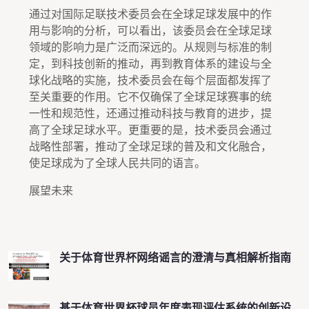
通过对国际足联技术委员会在全球足球发展中的作
用与影响的分析，可以看出，该委员会在全球足球
领域的影响力是广泛而深远的。从规则与标准的制
定，到科技创新的推动，再到教育体系的建设与全
球化战略的实施，技术委员会在每个层面都发挥了
至关重要的作用。它不仅确保了全球足球赛事的统
一性和规范性，还通过推动科技与教育的进步，提
高了全球足球水平。更重要的是，技术委员会通过
战略性部署，推动了全球足球的普及和文化融合，
使足球成为了全球人民共同的语言。
展望未来
关于体育世界杯网络谣言的澄清与真相解析指南
基于体育世界杯球员年度表现评估系统的创新设