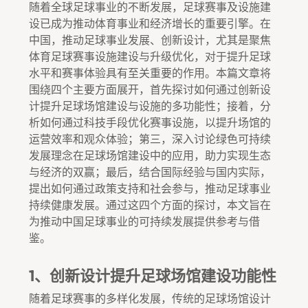
随着全球足球事业的不断发展，足球赛事及设施建
设已成为推动体育事业和经济增长的重要引擎。在
中国，推动足球事业发展、创新设计，尤其是聚焦
体育足球赛事设施建设与升级优化，对于提升足球
水平和赛事体验具有至关重要的作用。本篇文章将
围绕四个主要方面展开，首先探讨如何通过创新设
计提升足球场馆建设与设施的多功能性；接着，分
析如何通过科技手段优化赛事设施，以提升场馆的
运营效率和观众体验；第三，深入讨论绿色可持续
发展理念在足球场馆建设中的应用，助力实现生态
与经济的双赢；最后，结合国际经验与国内实际，
提出如何通过政策支持和社会参与，推动足球事业
持续健康发展。通过这四个方面的探讨，本文旨在
为推动中国足球事业的可持续发展提供参考与借
鉴。
1、创新设计提升足球场馆建设功能性
随着足球赛事的多样化发展，传统的足球场馆设计