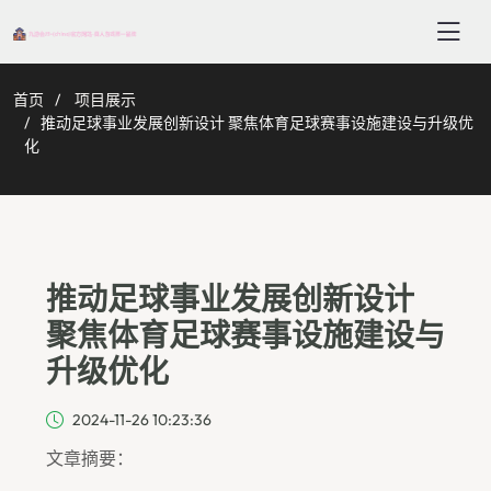
首页
项目展示
推动足球事业发展创新设计 聚焦体育足球赛事设施建设与升级优
化
推动足球事业发展创新设计
聚焦体育足球赛事设施建设与
升级优化
2024-11-26 10:23:36
文章摘要：