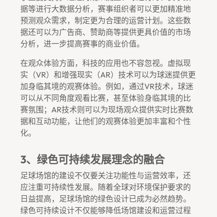
据等进行大数据分析，赛事组织者可以更加精准地
预测观众需求，制定更为合理的运营计划。这些数
据还可以为广告商、赞助商等提供更具价值的市场
分析，进一步提高赛事的商业价值。
在观众体验方面，科技的应用也不容忽视。虚拟现
实（VR）和增强现实（AR）技术可以为球迷提供更
加身临其境的观赛体验。例如，通过VR技术，球迷
可以从不同角度观看比赛，甚至体验身临其境的比
赛氛围；AR技术则可以为现场观众提供实时比赛数
据和互动功能，让他们的观赛体验更加丰富和个性
化。
3、绿色可持续发展理念的融合
足球场馆的建设不仅要关注功能性与运营效率，还
应注重可持续性发展。随着全球对环境保护要求的
日益提高，足球场馆的绿色设计已成为必然趋势。
绿色可持续设计不仅能够降低场馆建设和运营过程