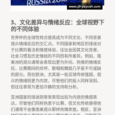
3、文化差异与情绪反应：全球视野下
的不同体验
世界杯的全球性特点使其成为不同文化、不同背景
观众情绪反应的交汇点。不同国家和地区的球迷对
于比赛的看法和情感体验，往往会因其文化背景、
社会习惯及历史情结的不同而有所差异。例如，南
美洲的观众通常会表现出更为外向、热情的情绪反
应，比赛期间的欢呼、歌唱和舞蹈几乎是不可或缺
的部分。而在欧洲，尤其是一些足球传统强国，观
众的情绪则更为内敛，尽管他们的投入同样深刻，
但往往表现为更加冷静的支持和分析。
亚洲国家的球迷则常常表现出较为内敛的情感表
达，尽管他们同样热衷于比赛，但文化传统使得他
们通常不会像南美观众那样热情奔放。相反，亚洲