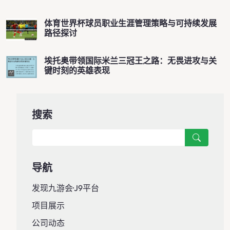
体育世界杯球员职业生涯管理策略与可持续发展
路径探讨
埃托奥带领国际米兰三冠王之路：无畏进攻与关
键时刻的英雄表现
搜索
导航
发现九游会·J9平台
项目展示
公司动态