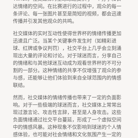
达情绪的空间。在比赛进行的过程中，观众的每一
条评论、每一张图片甚至是简短的视频，都会迅速
传播并引发其他观众的共鸣。
社交媒体的实时互动性使得世界杯的情绪传播更加
迅速且广泛。当某个关键事件发生时（如精彩进
球、红牌或争议判罚），社交平台上几乎会立刻涌
现出大量的评论和讨论。对于球迷而言，分享自己
的情绪和与其他球迷互动成为观看世界杯的不可分
割的一部分。这种情绪的共享不仅增强了观众的参
与感，还能够让他们体验到来自全球范围内的情感
联结。
然而，社交媒体的情绪传播也带来了一定的负面影
响。对于一些极端的球迷而言，社交媒体上常常出
现过激言论、攻击性言辞，甚至是人身攻击。这些
负面情绪通过社交平台蔓延，形成了一个虚拟空间
中的情感风暴。这种现象不仅影响到球迷的个人情
感体验，也可能对社会情绪和文化氛围产生一定的