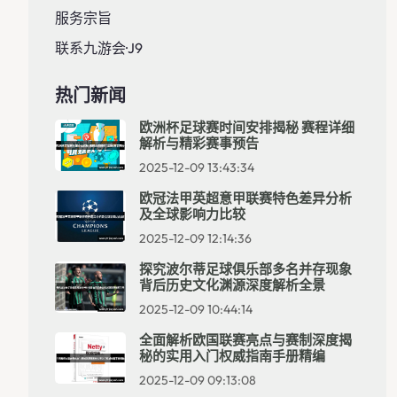
服务宗旨
联系九游会·J9
热门新闻
欧洲杯足球赛时间安排揭秘 赛程详细
解析与精彩赛事预告
2025-12-09 13:43:34
欧冠法甲英超意甲联赛特色差异分析
及全球影响力比较
2025-12-09 12:14:36
探究波尔蒂足球俱乐部多名并存现象
背后历史文化渊源深度解析全景
2025-12-09 10:44:14
全面解析欧国联赛亮点与赛制深度揭
秘的实用入门权威指南手册精编
2025-12-09 09:13:08