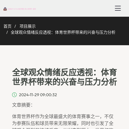
首页
项目展示
全球观众情绪反应透视：体育世界杯带来的兴奋与压力分析
全球观众情绪反应透视：体育
世界杯带来的兴奋与压力分析
2024-11-29 09:00:32
文章摘要：
体育世界杯作为全球最盛大的体育赛事之一，不仅
为参赛队伍和球员带来无限荣耀，同时也引发了全