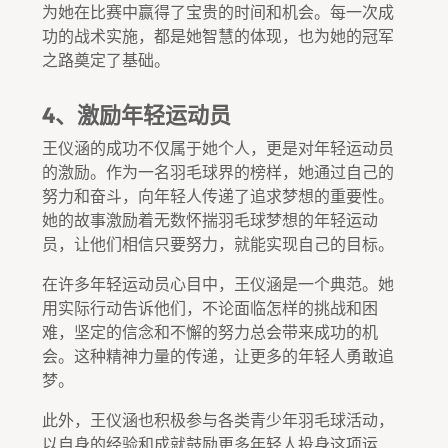
为她在比赛中赢得了宝贵的时间和机会。每一次成
功的战术实施，都是她智慧的体现，也为她的冠军
之路奠定了基础。
4、激励年轻运动员
王仪涵的成功不仅属于她个人，更是对年轻运动员
的激励。作为一名羽毛球界的榜样，她通过自己的
努力和奋斗，向年轻人传递了追求梦想的重要性。
她的故事激励着无数怀揣羽毛球梦想的年轻运动
员，让他们相信只要努力，就能实现自己的目标。
在许多年轻运动员心目中，王仪涵是一个典范。她
用实际行动告诉他们，不论面临怎样的挑战和困
难，坚定的信念和不懈的努力总会带来成功的机
会。这种精神力量的传递，让更多的年轻人勇敢追
梦。
此外，王仪涵也积极参与各类青少年羽毛球活动，
以自身的经验和成就鼓励更多年轻人投身这项运