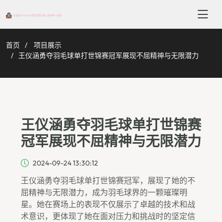
首页
项目展示
王仪涵勇夺羽毛球单打世锦赛冠军展现不屈精神与无限潜力
王仪涵勇夺羽毛球单打世锦赛
冠军展现不屈精神与无限潜力
2024-09-24 13:30:12
王仪涵勇夺羽毛球单打世锦赛冠军，展现了她的不
屈精神与无限潜力，成为羽毛球界的一颗璀璨明
星。她在赛场上的表现不仅展示了卓越的技术和战
术意识，更体现了她在面对压力和挑战时的坚定信