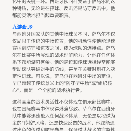
化中的关键一环。西班牙队同样受益于萨乌尔的这
种特质，无论是在控球、反击还是防守反击中，他
都能灵活地担当起重要职责。
九游会·J9
与西班牙国家队的其他中场球员不同，萨乌尔不仅
仅局限于传统的中场位置，他的机动性使他能迅速
穿插到防守和进攻之间，成为球队的连接点。萨乌
尔在比赛中所展现的战术理解能力，让他在任何体
系下都能游刃有余。他的跑位和传球选择经常能够
帮助球队突破对手的防线，甚至在关键时刻打入决
定性进球。可以说，萨乌尔在西班牙中场的定位，
早已超越了传统意义上的“防守型中场”或“组织核
心”，而是一个全能的战术执行者。
这种高度的战术灵活性不仅体现在俱乐部比赛中，
也在国际赛事中体现得淋漓尽致。萨乌尔在西班牙
队中能够迅速融入任何战术体系，无论是以控球为
主的“传控”风格，还是快速反击的战术，他都能通
过出色的传球和防守参与，保证球队战术的完整性