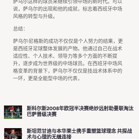
萨乌尔这样的球员来继续引领中场的新时代。可以
说，萨乌尔的出现和他的成就，标志着西班牙中场
风格的转型与升级。
总结：
萨乌尔·尼格斯的成功不仅仅是个人努力的结果，更
是西班牙足球整体发展的产物。他通过自己在战术
适应性、个人技术、领导力等多个方面的不断提
升，逐步成为世界级的中场球员。在西班牙中场风
格变革的背景下，萨乌尔不仅仅是技战术体系中的
一环，更是全能型中场的代表，
斯科尔斯2008年欧冠半决赛绝妙远射助曼联淘汰
巴萨晋级决赛
斯坦范甘迪与本华莱士携手重塑篮球理念 共探战
术与心理的无缝连接