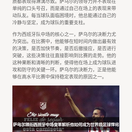
质都表现得淋漓尽致。萨乌尔的领导力并不表现在
单纯的口头号召，而是通过自己在场上的表现来带
动队友。每当球队面临困境时，他总能通过自己的
冷静与坚定，成为球队的重要支柱。
作为西班牙队中场的核心之一，萨乌尔的决断力尤
为突出。在比赛中，他能够在短时间内做出最有效
的决策，是否加快节奏，是否后撤接应，是否进行
突破，这些决策往往直接影响到比赛的走势。他的
这种果断和清晰的判断，使得他在场上成为球队进
攻和防守的关键一环。萨乌尔的决断力，正是他能
够在高水平比赛中保持稳定表现的原因之一。