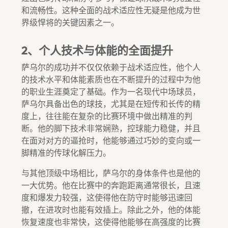
和流畅性。这种全面的战术适应性无疑是他成为世
界级悍将的关键因素之一。
2、个人技术与体能的全面提升
萨乌尔的成功并不仅仅依赖于战术适应性，他个人
的技术水平和体能素质也在不断提升的过程中为他
的职业生涯奠定了基础。作为一名现代中场球员，
萨乌尔具备出色的球技，尤其是在短传和长传的精
度上，往往能在复杂的比赛环境中做出精准的判
断。他的脚下技术非常娴熟，控球能力稳健，并且
在面对对方的逼抢时，他能够通过巧妙的变向或一
脚精准的传球化解压力。
与其他顶级中场相比，萨乌尔的身体条件也是他的
一大优势。他在比赛中的奔跑距离通常很长，且速
度和爆发力较强，这使得他在防守时能够迅速回
撤，在进攻时也能有效插上。除此之外，他的体能
恢复速度也非常快，这使得他能够在高强度的比赛