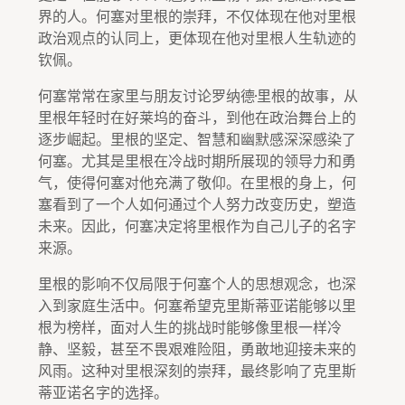
界的人。何塞对里根的崇拜，不仅体现在他对里根
政治观点的认同上，更体现在他对里根人生轨迹的
钦佩。
何塞常常在家里与朋友讨论罗纳德·里根的故事，从
里根年轻时在好莱坞的奋斗，到他在政治舞台上的
逐步崛起。里根的坚定、智慧和幽默感深深感染了
何塞。尤其是里根在冷战时期所展现的领导力和勇
气，使得何塞对他充满了敬仰。在里根的身上，何
塞看到了一个人如何通过个人努力改变历史，塑造
未来。因此，何塞决定将里根作为自己儿子的名字
来源。
里根的影响不仅局限于何塞个人的思想观念，也深
入到家庭生活中。何塞希望克里斯蒂亚诺能够以里
根为榜样，面对人生的挑战时能够像里根一样冷
静、坚毅，甚至不畏艰难险阻，勇敢地迎接未来的
风雨。这种对里根深刻的崇拜，最终影响了克里斯
蒂亚诺名字的选择。