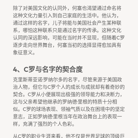
除了对美国文化的认同外，何塞也渴望通过命名将
这种文化力量引入到自己家庭的生活中。他认为，
通过这样的名字，儿子将能与美国社会产生某种联
系，哪怕这种联系只是通过名字的传承。这种文化
认同的深远影响，可能在当时并不显现，但随着C罗
逐步走向世界舞台，何塞当初的选择显得愈加具有
象征意义。
4、C罗与名字的契合度
克里斯蒂亚诺·罗纳尔多的名字，尽管来源于美国政
治人物，但它与C罗个人的成长与成就却有着奇妙的
契合。C罗从小便展现出极强的领导能力和决断力，
这与父亲希望他继承的罗纳德·里根的特质十分相
似。C罗的球场表现、领袖气质以及在困境中的坚定
意志，正如罗纳德·里根当年在政治舞台上的表现一
样，充满了强烈的个人色彩。
从C罗的职业生涯来看，他不仅是世界足球的顶级巨