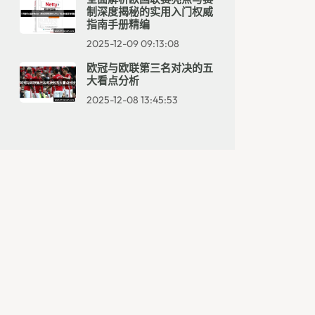
制深度揭秘的实用入门权威
指南手册精编
2025-12-09 09:13:08
欧冠与欧联第三名对决的五
大看点分析
2025-12-08 13:45:53