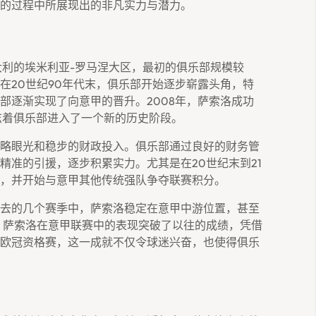
的过程中所展现出的非凡实力与潜力。
大利的埃米利亚-罗马涅大区，最初的俱乐部规模较
在20世纪90年代末，俱乐部开始逐步崭露头角，特
部逐渐实现了向意甲的晋升。2008年，萨索洛成功
标志着俱乐部进入了一个新的历史阶段。
略眼光和稳步的财政投入。俱乐部通过良好的财务管
精准的引援，逐步积累实力。尤其是在20世纪末到21
，并开始与意甲其他传统强队争夺联赛积分。
去的几个赛季中，萨索洛稳定在意甲中游位置，甚至
赛季，萨索洛在意甲联赛中的表现突破了以往的成绩，凭借
欧冠资格赛，这一成就不仅令球迷兴奋，也使得俱乐