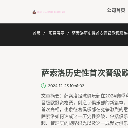
公司首页
首页
项目展示
萨索洛历史性首次晋级欧冠资格
萨索洛历史性首次晋级欧
2024-12-23 10:41:02
文章摘要：萨索洛足球俱乐部在2024赛
晋级欧冠资格赛，创造了俱乐部的新篇章。
首次亮相，也象征着俱乐部在竞争激烈的意
萨索洛如何达成这一历史性突破，包括俱乐
起、管理层的战略眼光以及这一成就对俱乐