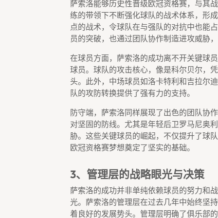
萨索洛能够历史性晋级欧冠资格赛，与其战
练的带领下不断强化球队的战术体系，形成
点的战术，令球队在与强队的对抗中也能占
员的突破，也通过团队协作制造进攻威胁，
在球员方面，萨索洛的成功离不开关键球员
球员。球队的攻击核心，像是科尔贝尔，凭
头。此外，中场球员如洛卡特利和吉拉尔迪
队的攻防转换提供了强有力的支持。
防守端，萨索洛同样展现了出色的团队协作
对坚固的防线。尤其是年轻后卫罗马尼奥利
胁。这些关键球员的崛起，不仅提升了球队
欧冠资格赛梦想奠定了坚实的基础。
3、管理层的战略眼光与决策
萨索洛的成功并非单纯依赖球员的努力和战
光。萨索洛的管理层在过去几年中始终坚持
着良好的发展势头。管理层明确了俱乐部的