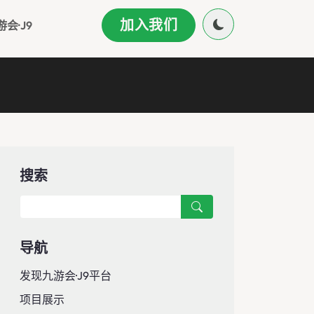
加入我们
会·J9
搜索
导航
发现九游会·J9平台
项目展示