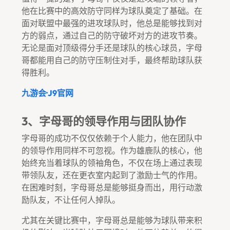
他在比赛中的高效防守同样为球队奠定了基础。在
面对联盟中最强的进攻球队时，他总是能够找到对
方的弱点，通过自己的防守破坏对方的进攻节奏。
无论是面对顶级得分手还是球队的核心球员，字母
哥都能用自己的防守压制住对手，最终帮助球队获
得胜利。
九游会·J9官网
3、字母哥的领导作用与团队协作
字母哥的成功不仅仅依赖于个人能力，他在团队中
的领导作用同样不可忽视。作为雄鹿队的核心，他
始终充当着球队的领袖角色，不仅在场上通过表现
带领队友，还在更衣室内起到了激励士气的作用。
在困难时刻，字母哥总是能够挺身而出，用行动激
励队友，不让任何人掉队。
尤其在关键比赛中，字母哥总是能够为球队带来积