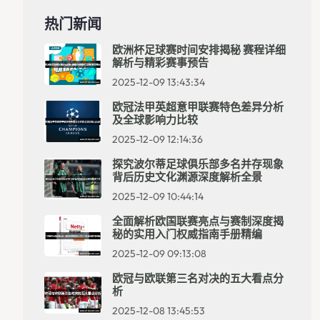
热门新闻
欧洲杯足球赛时间安排揭秘 赛程详细
解析与精彩赛事预告
2025-12-09 13:43:34
欧冠法甲英超意甲联赛特色差异分析
及全球影响力比较
2025-12-09 12:14:36
探究波尔蒂足球俱乐部多名并存现象
背后历史文化渊源深度解析全景
2025-12-09 10:44:14
全面解析欧国联赛亮点与赛制深度揭
秘的实用入门权威指南手册精编
2025-12-09 09:13:08
欧冠与欧联第三名对决的五大看点分
析
2025-12-08 13:45:53