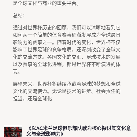
是全球文化与商业的重要平台。
总结：
通过对世界杯历史的回顾，我们可以清晰地看到它
如何从一个简单的体育赛事逐渐发展成为全球最具
影响力的赛事之一。随着时代的变化，世界杯不仅
影响了世界足球的竞争格局，还深刻改变了全球文
化的交流方式。各国文化的交汇、足球技术的发展
以及赛事的全球化进程，都是世界杯不断演进的体
现。
展望未来，世界杯将继续承载着足球的梦想和全球
文化的交流使命。无论是技术的进步、社会责任的
担当，还是全球化
《以AC米兰足球俱乐部队歌为核心探讨其文化意
义与全球影响力》