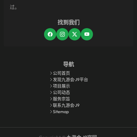
过。
找到我们
导航
公司首页
发现九游会·J9平台
项目展示
公司动态
服务宗旨
联系九游会·J9
Sitemap