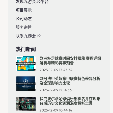
发现九游会·J9平台
项目展示
公司动态
服务宗旨
联系九游会·J9
热门新闻
欧洲杯足球赛时间安排揭秘 赛程详细
解析与精彩赛事预告
2025-12-09 13:43:34
欧冠法甲英超意甲联赛特色差异分析
及全球影响力比较
2025-12-09 12:14:36
探究波尔蒂足球俱乐部多名并存现象
背后历史文化渊源深度解析全景
2025-12-09 10:44:14