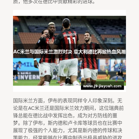
质，他多次在德比中贡献精彩的进球。
国际米兰方面，伊布的表现同样令人印象深刻。无
论是在AC米兰还是国际米兰效力期间，这位瑞典前
锋总能在德比战中发挥出色，成为对方防线的噩
梦。除了伊布，斯内德和卢卡库等球员也在比赛中
展现了极强的个人能力，尤其是斯内德的传球和决
策能力，经常能够在比赛中制造出极具威胁的进攻