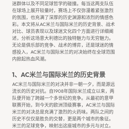
迷群体以及不同足球哲学的碰撞。每当这两支队伍
在球场上展开较量时，赛场上不仅弥漫着紧张激烈
的氛围，也充满了深厚的历史渊源和浓烈的情感色
彩。本文将从AC米兰与国际米兰的历史背景、战术
对比、球员表现以及球迷文化四个方面进行详细阐
述，分析这场意大利德比的独特魅力与无穷魅力。
无论是俱乐部的竞争、战术的博弈，还是球迷的情
感投入，AC米兰与国际米兰的对决始终在全球范围
内掀起热血风潮。
1、AC米兰与国际米兰的历史背景
AC米兰与国际米兰的对决并非一朝一夕，而是源远
流长的历史对抗。自1908年国际米兰成立以来，两
队便开始了跨越一个多世纪的竞争。从最初的意甲
联赛开始，到今天的欧洲顶级赛事，AC米兰与国际
米兰的对决总是充满了激烈的火药味。两队之间的
历史不仅仅是胜负的交替，更是两个城市的象征。
米兰的足球竞争，映射出这座城市的多元与对立。