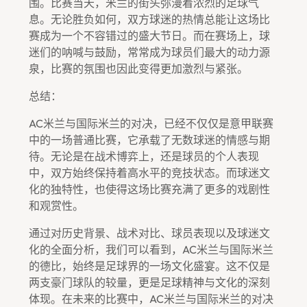
围。比赛当天，米兰的街头弥漫着浓烈的足球气
息。无论胜负如何，双方球迷的热情总能让这场比
赛成为一个不容错过的盛大节日。而在赛场上，球
迷们的呐喊与鼓励，常常成为球员们最大的动力源
泉，比赛的氛围也因此变得更加激烈与紧张。
总结：
AC米兰与国际米兰的对决，已经不仅仅是意甲联赛
中的一场普通比赛，它承载了无数球迷的情感与期
待。无论是在战术博弈上，还是球员的个人表现
中，双方始终保持着高水平的竞技状态。而球迷文
化的独特性，也使得这场比赛充满了更多的戏剧性
和观赏性。
通过对历史背景、战术对比、球员表现以及球迷文
化的全面分析，我们可以看到，AC米兰与国际米兰
的德比，始终是足球界的一场文化盛宴。这不仅是
两支豪门球队的较量，更是足球精神与文化的深刻
体现。在未来的比赛中，AC米兰与国际米兰的对决