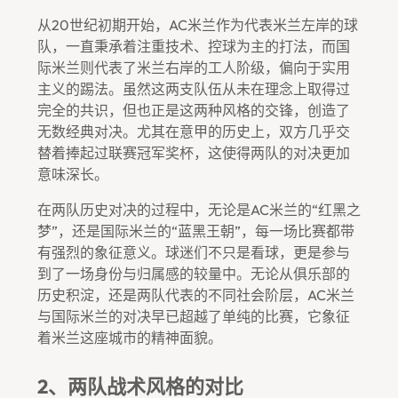
从20世纪初期开始，AC米兰作为代表米兰左岸的球
队，一直秉承着注重技术、控球为主的打法，而国
际米兰则代表了米兰右岸的工人阶级，偏向于实用
主义的踢法。虽然这两支队伍从未在理念上取得过
完全的共识，但也正是这两种风格的交锋，创造了
无数经典对决。尤其在意甲的历史上，双方几乎交
替着捧起过联赛冠军奖杯，这使得两队的对决更加
意味深长。
在两队历史对决的过程中，无论是AC米兰的“红黑之
梦”，还是国际米兰的“蓝黑王朝”，每一场比赛都带
有强烈的象征意义。球迷们不只是看球，更是参与
到了一场身份与归属感的较量中。无论从俱乐部的
历史积淀，还是两队代表的不同社会阶层，AC米兰
与国际米兰的对决早已超越了单纯的比赛，它象征
着米兰这座城市的精神面貌。
2、两队战术风格的对比