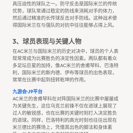
具压迫性的球队之一。防守反击是国际米兰的传统
优势，球队常通过稳定的防线来消耗对手的体力，
然后通过精准的长传球反击对手防线。这种战术使
得国际米兰在与强队的对抗中往往能够占得上风。
3、球员表现与关键人物
在AC米兰与国际米兰的历史对决中，球员的个人表
现常常成为比赛胜负的决定性因素。两队都有着众
多足坛巨星的加持，像AC米兰的舍甫琴科、巴洛特
利，国际米兰的斯内德、伊布等球员的出色表现，
常常在比赛中起到扭转乾坤的作用。
九游会·J9平台
AC米兰的舍甫琴科在对阵国际米兰的比赛中屡屡成
为关键先生，这位乌克兰前锋不仅在进球上展现了
过人的敏锐感，也在比赛的关键时刻打入决定胜负
的进球。同样，巴洛特利的高光时刻也往往出现在
米兰德比的赛场上，凭借其出色的脚法和身体素