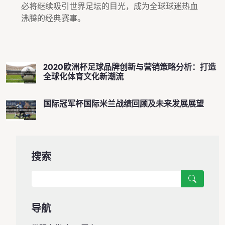
必将继续吸引世界足坛的目光，成为全球球迷热血
沸腾的经典赛事。
2020欧洲杯足球品牌创新与营销策略分析：打造
全球化体育文化新潮流
国际冠军杯国际米兰战绩回顾及未来发展展望
搜索
导航