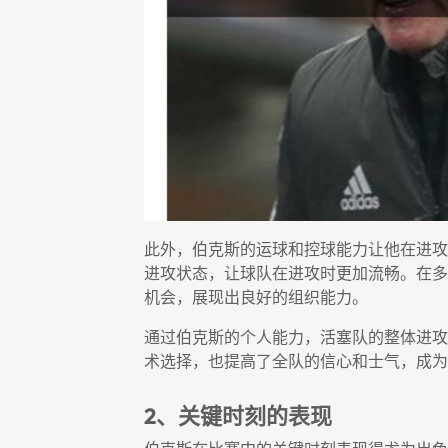
此外，伯克斯的运球和控球能力让他在进攻
进攻状态，让球队在进攻时更加流畅。在多
机会，展现出良好的组织能力。
通过伯克斯的个人能力，活塞队的整体进攻
术选择，也提高了全队的信心和士气，成为
2、关键时刻的表现