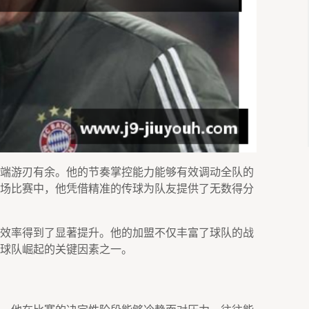
端游刃有余。他的节奏掌控能力能够有效调动全队的
场比赛中，他凭借精准的传球为队友提供了无数得分
效率得到了显著提升。他的加盟不仅丰富了球队的战
球队崛起的关键因素之一。