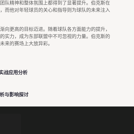
团队精神和整体氛围上都得到了显著提升。伯克斯在
，而他对年轻球员的关心和指导则为球队的未来注入
渐向更高的目标迈进。随着球队各方面能力的提升，
的实力，成为东部联盟中不可忽视的力量。伯克斯的
未来的赛场上大放异彩。
实战应用分析
分析与影响探讨