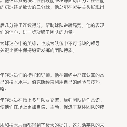
。他在比赛的决定性阶段能够冷静面对压力，往往能
的罚球还是致命的三分球，他总能在紧要关头展现出
后几分钟里连续得分，帮助球队逆转局势。他的表现
们的信心，进一步凝聚了团队的力量。
为球迷心中的英雄，也成为队伍中不可或缺的领导
关键比赛中保持稳定发挥的团队特质。
年轻球员们的榜样和导师。他在训练中严谨认真的态
己的技术水平。伯克斯经常利用自己的经验与技巧，
略。
年轻球员在场上多与队友交流，增强团队协作意识。
使他们在场上更加自信、主动，促进了整体团队的成
质和技术层面都得到了极大的提升，这为活塞队的未