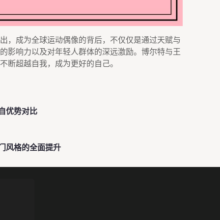
出，成为全球运动偶像的背后，不仅仅是通过天赋与
的影响力以及对年轻人群体的深远激励。博尔特与王
不断超越自我，成为更好的自己。
自优势对比
门风格的全面提升