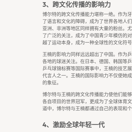
3、跨文化传播的影响力
博尔特的跨文化传播能力堪称一绝。作为牙
了语言和文化的障碍，成为了世界各地人们
亚洲、非洲等地区同样拥有大量的粉丝。尤
了广泛的关注，成为了中国青少年模仿的对
越了运动本身，成为一种全球性的文化符号
王楠的影响力同样远远超出了中国。作为乒
各地的球迷关注。在日本、德国、韩国等乒
乒乓球锦标赛等国际赛事中，王楠的技艺展
代言人之一。王楠的国际影响力不仅使她成
的象征。
博尔特与王楠的跨文化传播能力使他们能够
各自项目的世界冠军，更成为了全球体育文
道中，博尔特与王楠都通过自己的表现和个
4、激励全球年轻一代