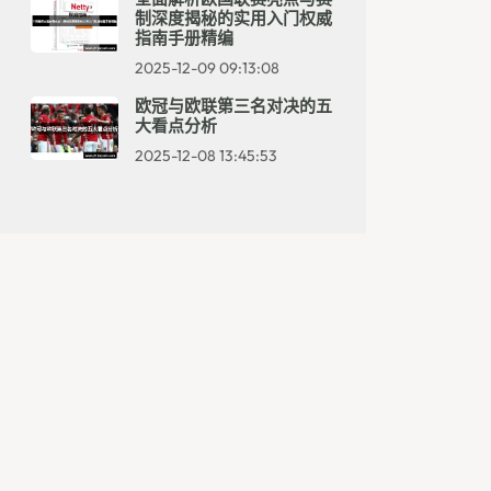
制深度揭秘的实用入门权威
指南手册精编
2025-12-09 09:13:08
欧冠与欧联第三名对决的五
大看点分析
2025-12-08 13:45:53