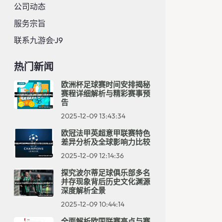
公司动态
服务宗旨
联系九游会·J9
热门新闻
欧洲杯足球赛时间安排揭秘
赛程详细解析与精彩赛事预
告
2025-12-09 13:43:34
欧冠法甲英超意甲联赛特色
差异分析及全球影响力比较
2025-12-09 12:14:36
探究波尔蒂足球俱乐部多名
并存现象背后历史文化渊源
深度解析全景
2025-12-09 10:44:14
全面解析欧国联赛亮点与赛