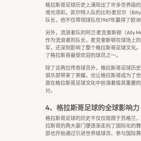
格拉斯哥足球历史上涌现出了许多世界级的
增光添彩。凯尔特人队的比利·麦尼尔（Bill
队长，他不仅带领球队在1967年赢得了
另外，流浪者队的阿兰·麦克奎斯顿（Ally 
作为流浪者的队长，麦克奎斯顿在球场上的
军，还深刻影响了整个格拉斯哥足球文化。
了格拉斯哥最受欢迎的球员之一。
除了这两位传奇球员外，格拉斯哥足球历史
俱乐部带来了荣耀，也让格拉斯哥成为了世
是在格拉斯哥足球文化中扮演着极其重要的
分。
4、格拉斯哥足球的全球影响力
格拉斯哥足球的历史不仅仅局限于苏格兰，
拉斯哥的两大豪门便逐渐走向了国际化的舞
部也开始通过引进世界级球员、参与国际赛