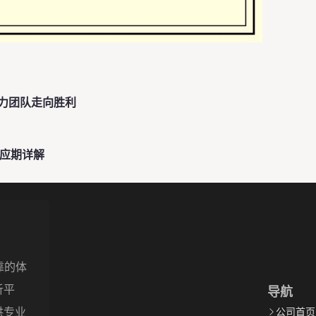
力团队走向胜利
适应期详解
可靠的体
析平
导航
供专业
公司首页