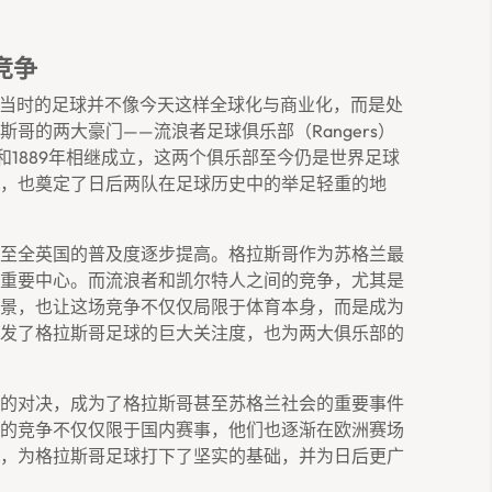
竞争
，当时的足球并不像今天这样全球化与商业化，而是处
哥的两大豪门——流浪者足球俱乐部（Rangers）
8年和1889年相继成立，这两个俱乐部至今仍是世界足球
，也奠定了日后两队在足球历史中的举足轻重的地
至全英国的普及度逐步提高。格拉斯哥作为苏格兰最
重要中心。而流浪者和凯尔特人之间的竞争，尤其是
景，也让这场竞争不仅仅局限于体育本身，而是成为
发了格拉斯哥足球的巨大关注度，也为两大俱乐部的
的对决，成为了格拉斯哥甚至苏格兰社会的重要事件
的竞争不仅仅限于国内赛事，他们也逐渐在欧洲赛场
，为格拉斯哥足球打下了坚实的基础，并为日后更广