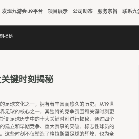
发现九游会·J9平台
项目展示
公司动态
服务宗旨
联系九游
刻揭秘
大关键时刻揭秘
的足球文化之一，拥有着丰富而悠久的历史。从19世
界足球的核心之一，其独特的竞争氛围和关键时刻更
斯哥足球历史中的十大关键时刻进行揭秘，通过四个
的建立和早期竞争、重大赛事的突破、标志性球员的
。这些时刻不仅塑造了格拉斯哥足球的辉煌，也为全