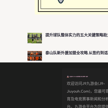
提升球队整体实力的五大关键策略助
泰山队新外援加盟全攻略 从签约到
欢迎访问j9九游会(j9-
Jiuyouh.com)，您最
育及电竞赛事新闻和分
台。九游会平台为您提