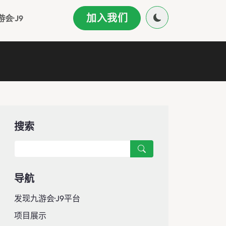
加入我们
会·J9
搜索
导航
发现九游会·J9平台
项目展示