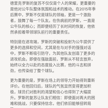
德里克·罗斯的复苏不仅仅是个人的荣耀，更重要的
是他对公牛队整体氛围和战术的推动。在2015年季
后赛中，罗斯不仅是球队的领袖，更是一个激励
者，鼓舞了每一个队友。在伤病前的罗斯，一直是
公牛队的核心；而即便经历了长时间的恢复，他依
然承担着带领球队前行的重要责任。
特别是在进攻端，罗斯的突破和投射为公牛提供了
更多的选择和空间，尤其是在与对手的强强对话
中，罗斯不断吸引防守，为其他队友创造了更多的
进攻机会。即使在强敌面前，罗斯从不轻言放弃，
始终以全力以赴的态度投入比赛，他的斗志和拼
劲，也传染给了整个球队。
更为重要的是，罗斯在场上的领导力开始得到重新
评价。在他回归后，球队的气氛显然变得更加积
极，球员们对胜利的渴望和信心也得到了大幅提
升。罗斯的复苏让队友们相信：即使面对再大的困
难和挑战，只要保持信念，他们依旧能够扭转局