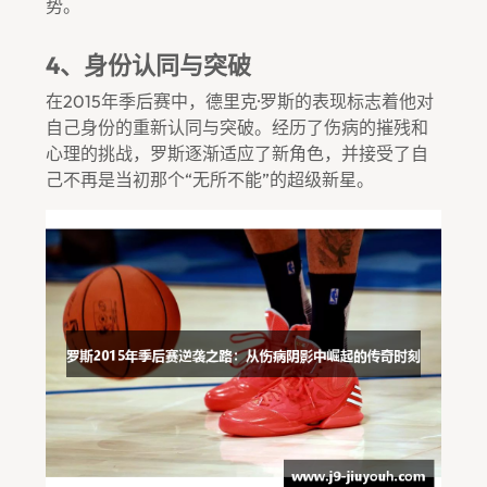
势。
4、身份认同与突破
在2015年季后赛中，德里克·罗斯的表现标志着他对
自己身份的重新认同与突破。经历了伤病的摧残和
心理的挑战，罗斯逐渐适应了新角色，并接受了自
己不再是当初那个“无所不能”的超级新星。