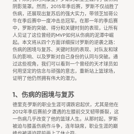
阴影笼罩。然而，2015年季后赛，罗斯不仅战胜了
伤病，还展现出复苏后的强大实力，带领芝加哥公
牛在季后赛中一度冲击总冠军。在那一年的季后赛
中，罗斯的突破、得分和关键时刻的表现，让所有
人见证了这位曾经的MVP如何从伤病的泥潭中崛
起。本文将从四个方面详细探讨罗斯的逆袭之路：
伤病的困境与复苏、关键时刻的表现、对队友和球
队的影响、以及罗斯对自己身份的认同与突破。通
过这些视角，我们可以看到一个曾经的天才球员如
何用坚定的信念与顽强的意志，重新站上篮球场，
证明了他仍然拥有伟大的潜力。
1、伤病的困境与复苏
德里克·罗斯的职业生涯可谓跌宕起伏，尤其是他在
2012年季后赛前夕遭遇的左膝前交叉韧带撕裂，这
一伤病几乎改变了他的篮球人生。从那时起，罗斯
被迫与膝盖伤病作斗争，连年缺席，职业生涯的巅
峰也被逼迫提前画上了休止符。