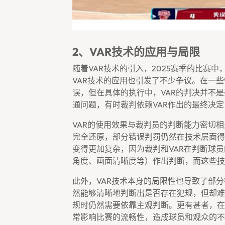
2、VAR技术的应用与局限
随着VAR技术的引入，2025赛季的比赛
VAR技术的应用也引发了不少争议。在一些
误，但在具体的执行中，VAR的判决并不是
通问题，有时裁判依赖VAR作出的最终决定
VAR的使用效果与裁判员的判断能力密切相
完全还原，部分错误判罚仍然在技术层面得
变得更加复杂，因为裁判和VAR在判断球
角度、画面清晰度等）作出判断，而这些技
此外，VAR技术本身的局限性也导致了部分
然能够清晰地判断出是否存在犯规，但却难
规时仍然需要依靠主观判断。更有甚者，在
常影响比赛的流畅性，造成球员和观众的不