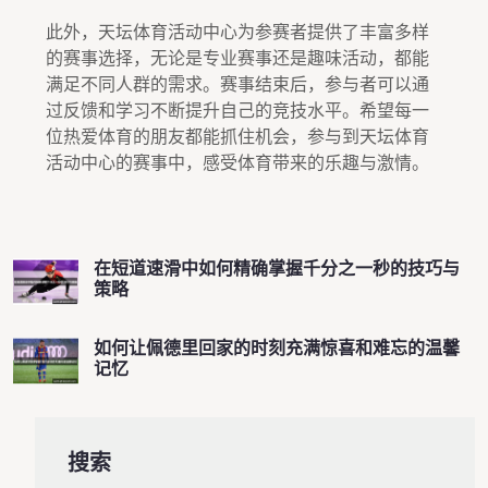
此外，天坛体育活动中心为参赛者提供了丰富多样
的赛事选择，无论是专业赛事还是趣味活动，都能
满足不同人群的需求。赛事结束后，参与者可以通
过反馈和学习不断提升自己的竞技水平。希望每一
位热爱体育的朋友都能抓住机会，参与到天坛体育
活动中心的赛事中，感受体育带来的乐趣与激情。
在短道速滑中如何精确掌握千分之一秒的技巧与
策略
如何让佩德里回家的时刻充满惊喜和难忘的温馨
记忆
搜索