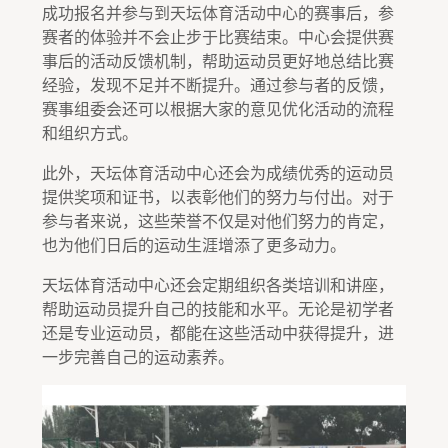
成功报名并参与到天坛体育活动中心的赛事后，参
赛者的体验并不会止步于比赛结束。中心会提供赛
事后的活动反馈机制，帮助运动员更好地总结比赛
经验，发现不足并不断提升。通过参与者的反馈，
赛事组委会还可以根据大家的意见优化活动的流程
和组织方式。
此外，天坛体育活动中心还会为成绩优秀的运动员
提供奖项和证书，以表彰他们的努力与付出。对于
参与者来说，这些荣誉不仅是对他们努力的肯定，
也为他们日后的运动生涯增添了更多动力。
天坛体育活动中心还会定期组织各类培训和讲座，
帮助运动员提升自己的技能和水平。无论是初学者
还是专业运动员，都能在这些活动中获得提升，进
一步完善自己的运动素养。