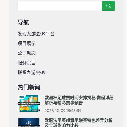
导航
发现九游会·J9平台
项目展示
公司动态
服务宗旨
联系九游会·J9
热门新闻
欧洲杯足球赛时间安排揭秘 赛程详细
解析与精彩赛事预告
2025-12-09 13:43:34
欧冠法甲英超意甲联赛特色差异分析
及全球影响力比较