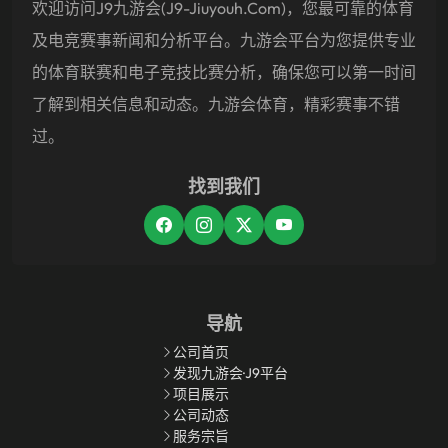
欢迎访问j9九游会(j9-Jiuyouh.com)，您最可靠的体育
及电竞赛事新闻和分析平台。九游会平台为您提供专业
的体育联赛和电子竞技比赛分析，确保您可以第一时间
了解到相关信息和动态。九游会体育，精彩赛事不错
过。
找到我们
导航
公司首页
发现九游会·J9平台
项目展示
公司动态
服务宗旨